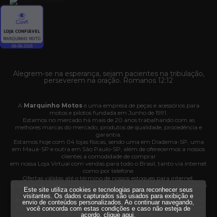
Alegrem-se na esperança, sejam pacientes na tribulação,
perseverem na oração. Romanos 12:12
A
Marquinho Motos
é uma empresa de peças e acessórios para
motos e pilotos fundada em Junho de 1991.
Estamos no mercado há mais de 20 anos trabalhando com as
melhores marcas do mercado, produtos de qualidade, procedência e
garantia.
Estamos hoje com 04 lojas físicas, sendo uma em Diadema-SP, uma
em Mauá-SP e outra em São Paulo-SP, além de oferecermos a nossos
clientes a comodidade de comprar
em nossa Loja Virtual com vendas para todo o Brasil, tanto via internet
como por telefone.
Ofertas válidas até o término de nossos estoques para internet.
A disponibilidade dos produtos nesse site podem ter divergências com o
Este site utiliza cookies e tecnologias para reconhecer seus
estoque das nossas lojas físicas.
visitantes. Os dados capturados são usados para exibição e
Vendas sujeitas à análise e confirmação de dados e os pedidos poderão
envio de conteúdos personalizados. Ao continuar navegando,
ser cancelados automaticamente pela loja caso haja divergência de
você concorda com estas condições e caso não esteja de
valores, informações ou imagens.
acordo,
clique aqui
.