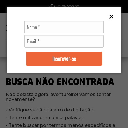
96070-0320
(11)
0
Inscrever-se
BUSCA NÃO ENCONTRADA
Não desista agora, aventureiro! Vamos tentar
novamente?
Verifique se não há erro de digitação.
Tente utilizar uma única palavra.
Tente buscar por termos menos específicos e