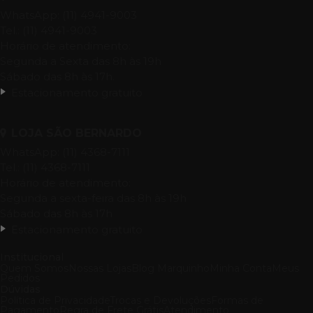
WhatsApp: (11) 4941-9003
Tel.: (11) 4941-9003
Horário de atendimento:
Segunda a Sexta das 8h às 19h
Sábado das 8h às 17h.
Estacionamento gratuito
LOJA SÃO BERNARDO
WhatsApp: (11) 4368-7111
Tel.: (11) 4368-7111
Horário de atendimento:
Segunda a sexta-feira das 8h às 19h
Sábado das 8h às 17h
Estacionamento gratuito
Institucional
Quem Somos
Nossas Lojas
Blog Marquinho
Minha Conta
Meus
Pedidos
Dúvidas
Política de Privacidade
Trocas e Devoluções
Formas de
Pagamento
Regra de Frete Grátis
Atendimento