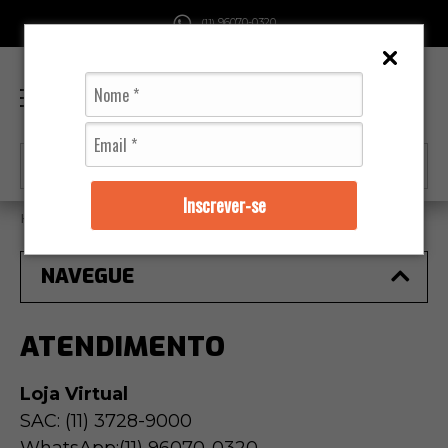
96070-0320
(11)
0
Inscrever-se
Home
Atendimento
NAVEGUE
ATENDIMENTO
Loja Virtual
SAC: (11) 3728-9000