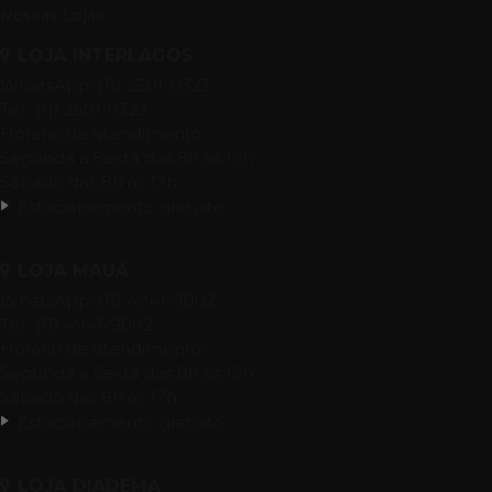
Nossas Lojas
LOJA INTERLAGOS
WhatsApp: (11) 2501-0323
Tel.: (11) 2501-0323
Horário de atendimento:
Segunda a Sexta das 8h às 19h
Sábado das 8h às 17h
Estacionamento gratuito
LOJA MAUÁ
WhatsApp: (11) 4941-9002
Tel.: (11) 4941-9002
Horário de atendimento:
Segunda a Sexta das 8h às 19h
Sábado das 8h às 17h.
Estacionamento gratuito
LOJA DIADEMA