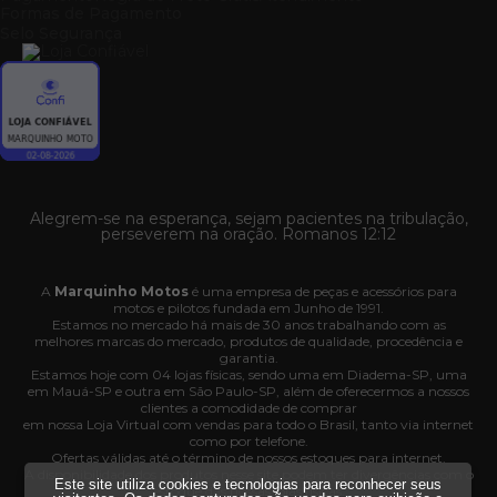
Formas de Pagamento
Selo Segurança
Alegrem-se na esperança, sejam pacientes na tribulação,
perseverem na oração. Romanos 12:12
A
Marquinho Motos
é uma empresa de peças e acessórios para
motos e pilotos fundada em Junho de 1991.
Estamos no mercado há mais de 30 anos trabalhando com as
melhores marcas do mercado, produtos de qualidade, procedência e
garantia.
Estamos hoje com 04 lojas físicas, sendo uma em Diadema-SP, uma
em Mauá-SP e outra em São Paulo-SP, além de oferecermos a nossos
clientes a comodidade de comprar
em nossa Loja Virtual com vendas para todo o Brasil, tanto via internet
como por telefone.
Ofertas válidas até o término de nossos estoques para internet.
A disponibilidade dos produtos nesse site podem ter divergências com o
Este site utiliza cookies e tecnologias para reconhecer seus
estoque das nossas lojas físicas.