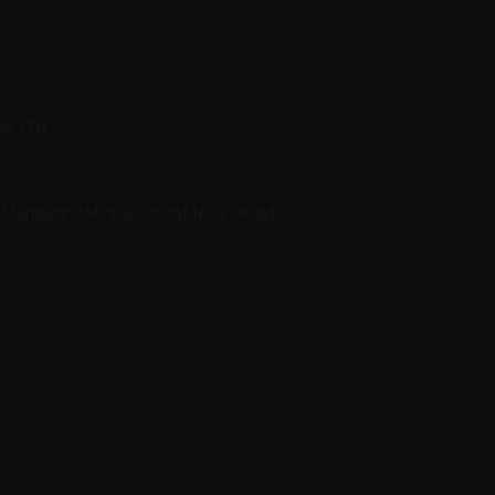
às 17h
 Marquinho
Minha Conta
Meus Pedidos