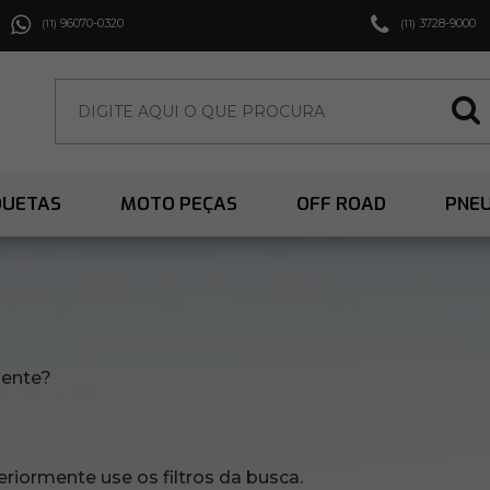
96070-0320
3728-9000
(11)
(11)
QUETAS
MOTO PEÇAS
OFF ROAD
PNE
mente?
riormente use os filtros da busca.