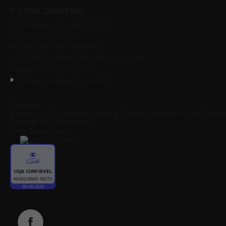
LOJA DIADEMA
WhatsApp: (11) 4941-9003
Tel.: (11) 4941-9003
Horário de atendimento:
Segunda a sexta-feira das 8h às 19h
Sábado das 8h às 17h.
Estacionamento gratuito
Dúvidas
Política de Privacidade
Trocas e Devoluções
Formas de Paga
Formas de Pagamento
Selo Segurança