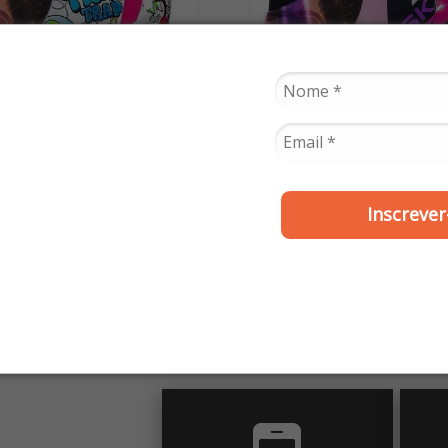
NORISK
NORISK
Inscrever
ete Norisk Flow Trap
Capacete Norisk Flo
Branco
Azul/Rosa
R$ 799,90
R$ 799,90
ou
10x de R$ 79,99
ou
10x de R$ 79,9