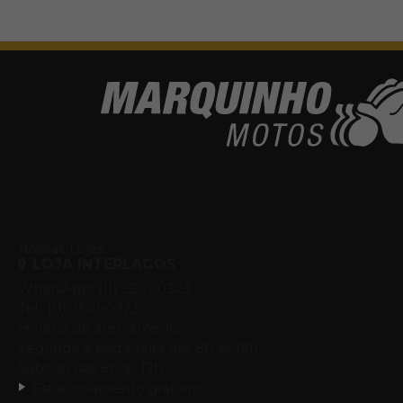
Nossas Lojas
LOJA INTERLAGOS
WhatsApp: (11) 2501-0323
Tel.: (11) 2501-0323
Horário de atendimento:
Segunda a sexta-feira das 8h às 19h
Sábado das 8h às 17h
Estacionamento gratuito