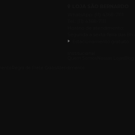
LOJA SÃO BERNARDO
WhatsApp: (11) 4368-7111
Tel.: (11) 4368-7111
Horário de atendimento:
Segunda a sexta-feira das 8h 
Estacionamento gratuito
Institucional
Quem Somos
Nossas Lojas
Blog
mento
Regra de Frete Grátis
Atendimento