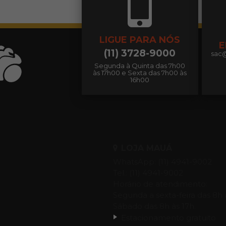
LIGUE PARA NÓS
E
(11) 3728-9000
sac
Segunda à Quinta das 7h00
às 17h00 e Sexta das 7h00 às
16h00
LOJA MAUÁ
WhatsApp: (11) 4941-9002
Tel.: (11) 4941-9002
Horário de atendimento:
Segunda a sexta-feira das 8h 
Sábado das 8h às 17h.
Estacionamento gratuito