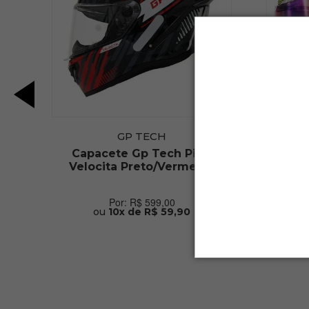
GP TECH
 -
Capacete Gp Tech Pilot
Capac
Velocita Preto/Vermelho
R$ 599,00
ou
10x de R$ 59,90