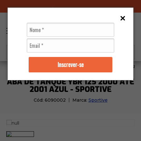
96070-0320
(11)
0
Inscrever-se
Moto Peças
Carenagens
Aba de Tanque Ybr 125 200
ABA DE TANQUE YBR 125 2000 ATÉ
2001 AZUL - SPORTIVE
Cód:
6090002
Marca:
Sportive