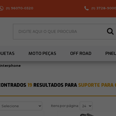
96070-0320
3728-900
(11)
(11)
QUETAS
MOTO PEÇAS
OFF ROAD
PNE
Interphone
CONTRADOS
19
RESULTADOS PARA
SUPORTE PARA 
Itens por página: