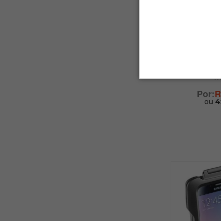
I
Suporte pa
Scoot
I
R
ou
4