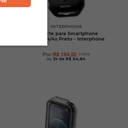
-se
INTERPHONE
one
Suporte para Smartphone
e
Iphone 4/4s Preto - Interphone
R$ 194,52
ou
3x de R$ 64,84