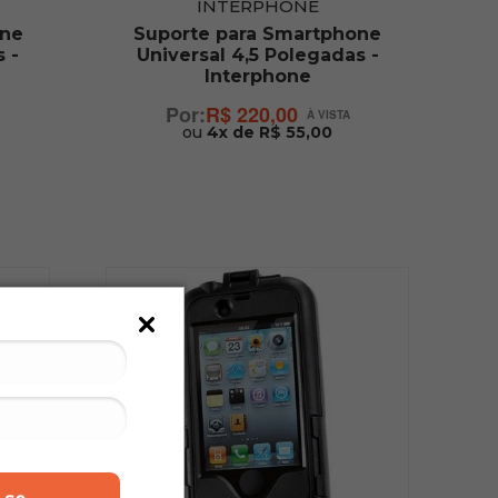
INTERPHONE
one
Suporte para Smartphone
 -
Universal 4,5 Polegadas -
Interphone
R$ 220,00
ou
4x de R$ 55,00