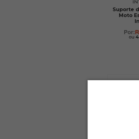
I
Suporte 
Moto E
I
R
ou
4