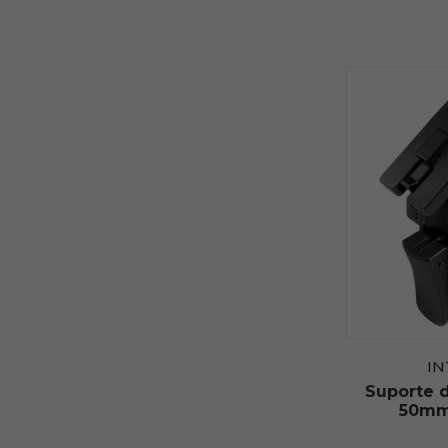
I
Suporte 
50mm 