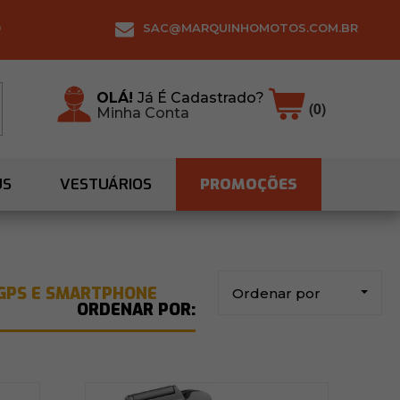
0
SAC@MARQUINHOMOTOS.COM.BR
OLÁ!
Já É Cadastrado?
(0)
Minha Conta
US
VESTUÁRIOS
PROMOÇÕES
GPS E SMARTPHONE
Ordenar por