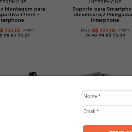
NTERPHONE
INTERPHONE
de Montagem para
Suporte para Smartph
sportiva 17mm -
Universal 5,2 Polegadas
nterphone
Interphone
$ 225,00
R$ 220,00
x de R$ 56,25
ou
4x de R$ 55,00