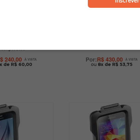
Inscrever
NTERPHONE
INTERPHONE
ra Smartphone para
Suporte para Smartph
er com Cinta -
iPhone 6 - Interphon
nterphone
$ 240,00
R$ 430,00
x de R$ 60,00
ou
8x de R$ 53,75