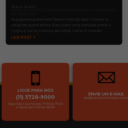
29 de jul. de 2026
COMO AS JAQUETAS PARA MOTO MELHORAM A SEGURANÇA
NA PILOTAGEM
As jaquetas para moto fazem mais do que compor o
visual de quem pilota. Elas criam uma camada entre o
corpo e riscos comuns da rotina, como o contato …
LER POST ?
LIGUE PARA NÓS
ENVIE UM E-MAIL
(11) 3728-9000
sac@marquinhomotos.com.b
Segunda à Quinta das 7h00 às 17h00
e Sexta das 7h00 às 16h00