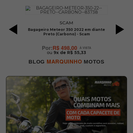
SCAM
e)
Bagageiro Meteor 350 2022 em diante
B
Preto (Carbono) - Scam
R$ 498,00
ou
9x de R$ 55,33
MARQUINHO
BLOG
MOTOS