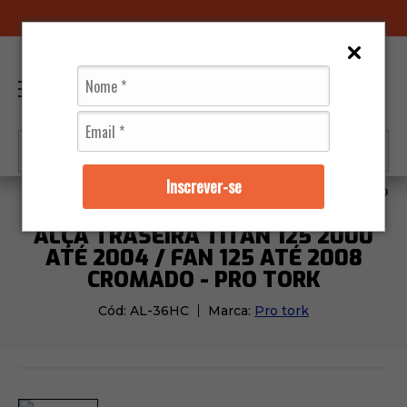
96070-0320
(11)
0
Inscrever-se
Acessórios
Bagageiros
Alça Traseira Titan 125 200
ALÇA TRASEIRA TITAN 125 2000
ATÉ 2004 / FAN 125 ATÉ 2008
CROMADO - PRO TORK
Cód:
AL-36HC
Marca:
Pro tork