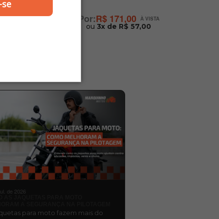
-se
R$ 171,00
ou
3x de R$ 57,00
jul. de 2026
 AS JAQUETAS PARA MOTO
ORAM A SEGURANÇA NA PILOTAGEM
aquetas para moto fazem mais do