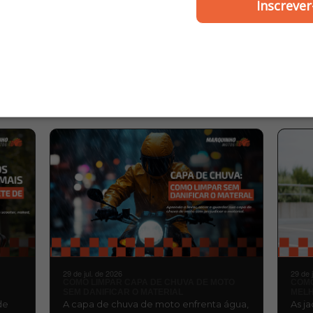
Pro Link - Scud
Inscrever
R$ 492,00
R$ 228,00
ou
9x de R$ 54,66
ou
4x de R$ 57,00
MARQUINHO
BLOG
MOTOS
29 de jul. de 2026
29 de 
COMO LIMPAR CAPA DE CHUVA DE MOTO
COMO
SEM DANIFICAR O MATERIAL
MELH
de
A capa de chuva de moto enfrenta água,
As j