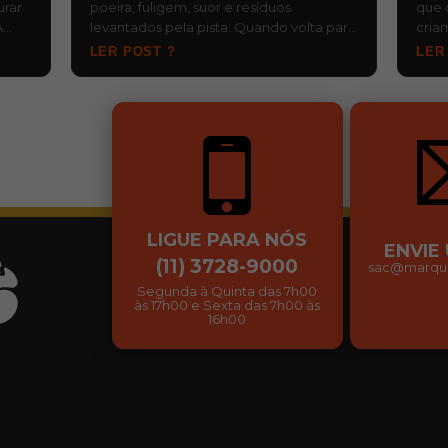
urar
poeira, fuligem, suor e resíduos
que 
A
levantados pela pista. Quando volta para
cria
, d…
o baú ainda molhada e fica esquecida,…
risc
LER POST ?
LER
…
LIGUE PARA NÓS
ENVIE
(11) 3728-9000
sac@marqui
Segunda à Quinta das 7h00
às 17h00 e Sexta das 7h00 às
16h00