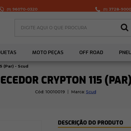
96070-0320
3728-900
(11)
(11)
QUETAS
MOTO PEÇAS
OFF ROAD
PNE
 (Par) - Scud
CEDOR CRYPTON 115 (PAR)
Cód:
10010019
Marca:
Scud
DESCRIÇÃO DO PRODUTO