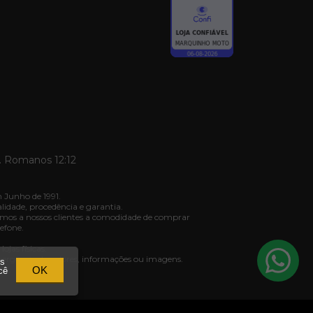
. Romanos 12:12
 Junho de 1991.
dade, procedência e garantia.
mos a nossos clientes a comodidade de comprar
efone.
jas físicas.
ivergência de valores, informações ou imagens.
os
03.
OK
cê