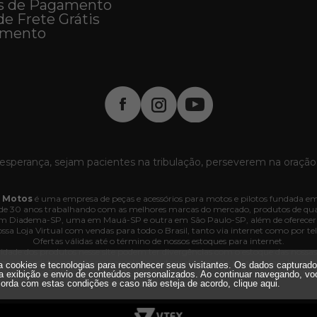
s de Pagamento
de Frete Grátis
imento
esperança, sejam pacientes na tribulação, perseverem na oração
 Motos
é uma empresa de peças e acessórios para motos e pilotos fundada em
e 30 anos trabalhando com as melhores marcas do mercado, produtos de quali
 em Diadema-SP, uma em Mauá-SP e outra em São Paulo-SP, além de oferecer
ssa Loja Virtual com vendas para todo o Brasil, tanto via internet como por tel
Ofertas válidas até o término de nossos estoques para internet.
lidade dos produtos nesse site podem ter divergências com o estoque das nossas lo
dos e os pedidos poderão ser cancelados automaticamente pela loja caso haja d
iza cookies e tecnologias para reconhecer seus visitantes. Os dados capturad
. Interlagos, 3064 - 04660-005 - Jd. Marajoara - SP - CNPJ 35.636.876/0001-
a exibição e envio de conteúdos personalizados. Ao continuar navegando, vo
Todos os direitos reservados.
orda com estas condições e caso não esteja de acordo,
clique aqui
.