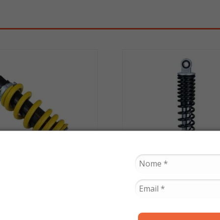
SCUD
COFAP
ecedor Fazer 250 2018
Amortecedor Dk 1
ante / Fz15 (Unidade)
(Unidade) - Cofa