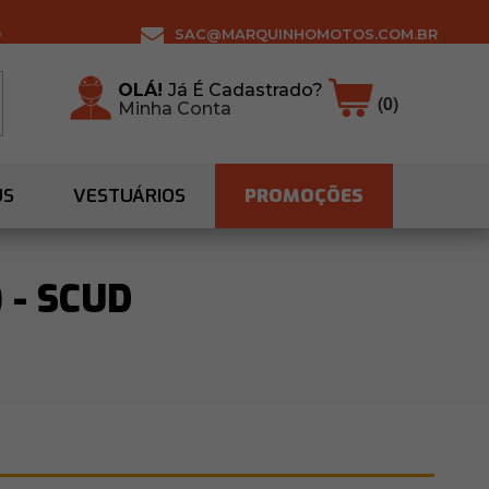
0
SAC@MARQUINHOMOTOS.COM.BR
OLÁ!
Já É Cadastrado?
(0)
Minha Conta
US
VESTUÁRIOS
PROMOÇÕES
 - SCUD