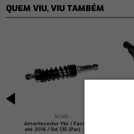
QUEM VIU, VIU TAMBÉM
SCUD
ra
Amortecedor Ybr / Factor 125
Amort
até 2016 / Rd 135 (Par) - Scud
em di