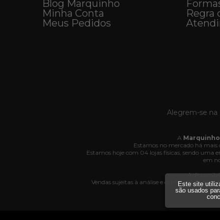
Blog Marquinho
Forma
Minha Conta
Regra 
Meus Pedidos
Atend
Alegrem-se na 
A
Marquinho
Estamos no mercado há mais d
Estamos hoje com 04 lojas físicas, sendo uma
em no
A disponibi
Vendas sujeitas à análise e confirmação de da
Este site util
Av
são usados par
conc