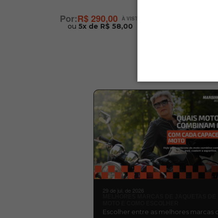
R$ 290,00
ou
5x de R$ 58,00
29 de jul. de 2026
MELHORES MARCAS DE JAQUETAS DE
MOTO E COMO ESCOLHER
Escolher entre as melhores marcas 