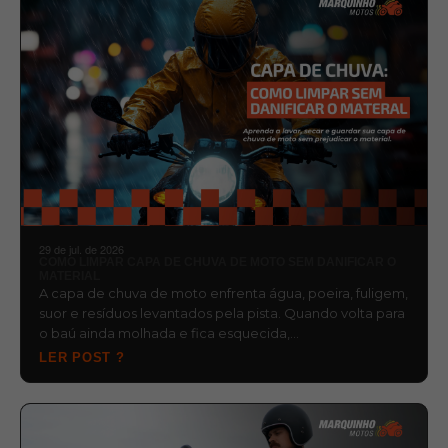
29 de jul. de 2026
COMO LIMPAR CAPA DE CHUVA DE MOTO SEM DANIFICAR O
MATERIAL
A capa de chuva de moto enfrenta água, poeira, fuligem,
suor e resíduos levantados pela pista. Quando volta para
o baú ainda molhada e fica esquecida,…
LER POST ?