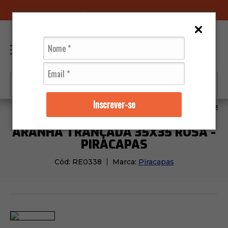
96070-0320
(11)
0
Inscrever-se
Acessórios
Baús e Bolsas
Aranha Trançada 35x35 R
ARANHA TRANÇADA 35X35 ROSA -
PIRACAPAS
Cód:
RE0338
Marca:
Piracapas