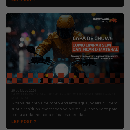
29 de jul. de 2026
COMO LIMPAR CAPA DE CHUVA DE MOTO SEM DANIFICAR O
MATERIAL
A capa de chuva de moto enfrenta água, poeira, fuligem,
suor e resíduos levantados pela pista. Quando volta para
o baú ainda molhada e fica esquecida,…
LER POST ?