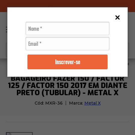
96070-0320
(11)
0
Inscrever-se
Acessórios
Bagageiros
Bagageiro Fazer 150 / Factor
BAGAGEIRO FAZER 150 / FACTOR
125 / FACTOR 150 2017 EM DIANTE
PRETO (TUBULAR) - METAL X
Cód:
MXR-36
Marca:
Metal X