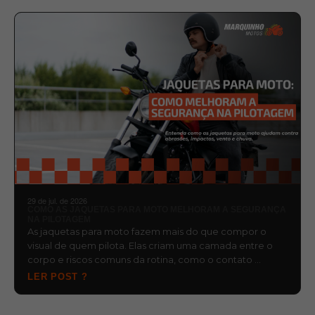
29 de jul. de 2026
COMO AS JAQUETAS PARA MOTO MELHORAM A SEGURANÇA
NA PILOTAGEM
As jaquetas para moto fazem mais do que compor o
visual de quem pilota. Elas criam uma camada entre o
corpo e riscos comuns da rotina, como o contato …
LER POST ?