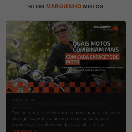
MARQUINHO
BLOG
MOTOS
29 de jul. de 2026
MELHORES MARCAS DE JAQUETAS DE MOTO E COMO
ESCOLHER
Escolher entre as melhores marcas de jaquetas de moto
não significa procurar um nome que funcione para
todos. A decisão depende da rotina, do clima, d…
LER POST ?