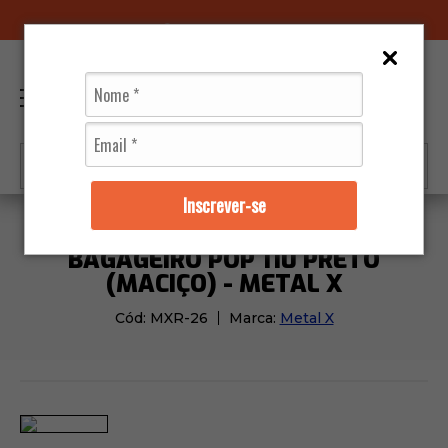
96070-0320
(11)
0
Inscrever-se
Acessórios
Bagageiros
Bagageiro Pop 110 Preto (Ma
BAGAGEIRO POP 110 PRETO
(MACIÇO) - METAL X
Cód:
MXR-26
Marca:
Metal X