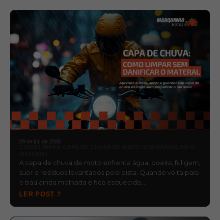
29 de jul. de 2026
COMO LIMPAR CAPA DE CHUVA DE MOTO SEM DANIFICAR O
MATERIAL
A capa de chuva de moto enfrenta água, poeira, fuligem,
suor e resíduos levantados pela pista. Quando volta para
o baú ainda molhada e fica esquecida,…
LER POST ?