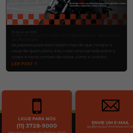
29 de jul. de 2026
COMO AS JAQUETAS PARA MOTO MELHORAM A SEGURANÇA
NA PILOTAGEM
As jaquetas para moto fazem mais do que compor o
visual de quem pilota. Elas criam uma camada entre o
corpo e riscos comuns da rotina, como o contato …
LER POST ?
LIGUE PARA NÓS
ENVIE UM E-MAIL
(11) 3728-9000
sac@marquinhomotos.com.b
Segunda à Quinta das 7h00 às 17h00