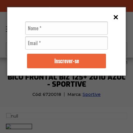
96070-0320
(11)
0
Inscrever-se
Moto Peças
Carenagens
Bico Frontal Biz 125+ 2010 
BICO FRONTAL BIZ 125+ 2010 AZUL
- SPORTIVE
Cód:
6720018
Marca:
Sportive