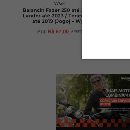
WGK
23
Balancin Fazer 250 até 2024 /
Regula
em
Lander até 2023 / Tenere 250
20
até 2019 (Jogo) - Wgk
R$ 67,00