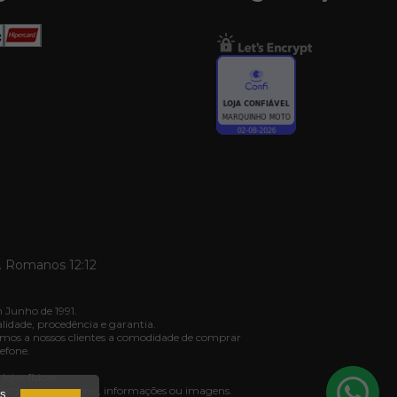
. Romanos 12:12
 Junho de 1991.
dade, procedência e garantia.
mos a nossos clientes a comodidade de comprar
efone.
jas físicas.
ivergência de valores, informações ou imagens.
os