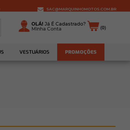
0
SAC@MARQUINHOMOTOS.COM.BR
OLÁ!
Já É Cadastrado?
(0)
Minha Conta
US
VESTUÁRIOS
PROMOÇÕES