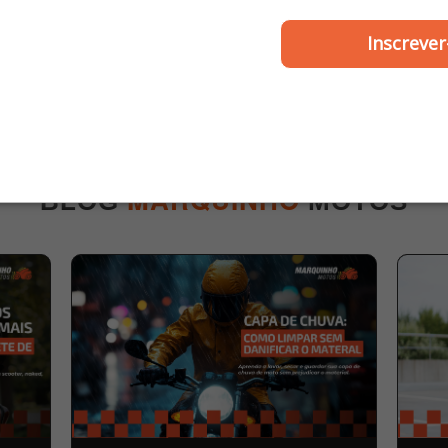
ZOUIL
WGK
dor Retificador Fan 125
Cilindro do Motor
Inscrever
14 até 2015 - Zouil
Pistão/Anel Nmax até 
Wgk
R$ 94,00
R$ 306,00
ou
6x de R$ 51,00
MARQUINHO
BLOG
MOTOS