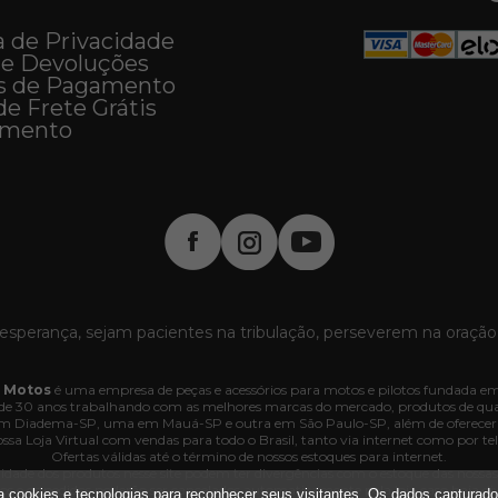
a de Privacidade
 e Devoluções
s de Pagamento
de Frete Grátis
imento
esperança, sejam pacientes na tribulação, perseverem na oração
 Motos
é uma empresa de peças e acessórios para motos e pilotos fundada em
e 30 anos trabalhando com as melhores marcas do mercado, produtos de quali
 em Diadema-SP, uma em Mauá-SP e outra em São Paulo-SP, além de oferecer
ssa Loja Virtual com vendas para todo o Brasil, tanto via internet como por tel
Ofertas válidas até o término de nossos estoques para internet.
lidade dos produtos nesse site podem ter divergências com o estoque das nossas lo
dos e os pedidos poderão ser cancelados automaticamente pela loja caso haja d
iza cookies e tecnologias para reconhecer seus visitantes. Os dados capturad