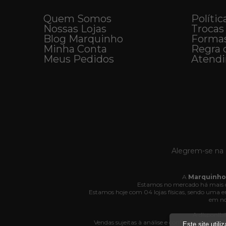
Quem Somos
Polític
Nossas Lojas
Trocas
Blog Marquinho
Forma
Minha Conta
Regra 
Meus Pedidos
Atend
Alegrem-se na 
A
Marquinho
Estamos no mercado há mais d
Estamos hoje com 04 lojas físicas, sendo uma
em no
A disponibi
Vendas sujeitas à análise e confirmação de da
Este site util