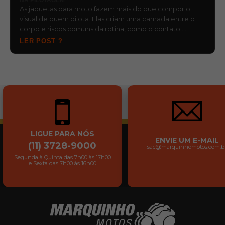
As jaquetas para moto fazem mais do que compor o
visual de quem pilota. Elas criam uma camada entre o
corpo e riscos comuns da rotina, como o contato …
LER POST ?
LIGUE PARA NÓS
ENVIE UM E-MAIL
(11) 3728-9000
sac@marquinhomotos.com.b
Segunda à Quinta das 7h00 às 17h00
e Sexta das 7h00 às 16h00