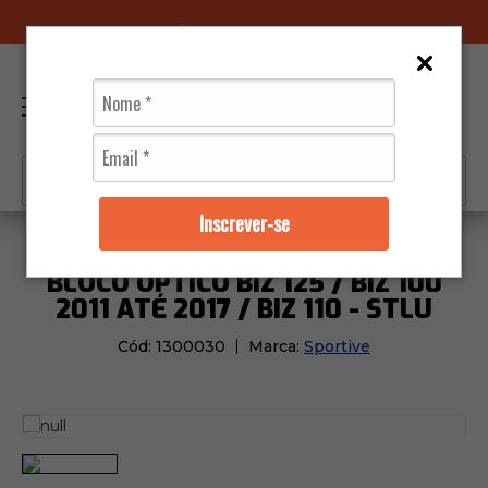
96070-0320
(11)
0
Inscrever-se
Moto Peças
Farol
Bloco Óptico Biz 125 / Biz 100 20
BLOCO ÓPTICO BIZ 125 / BIZ 100
2011 ATÉ 2017 / BIZ 110 - STLU
Cód:
1300030
Marca:
Sportive