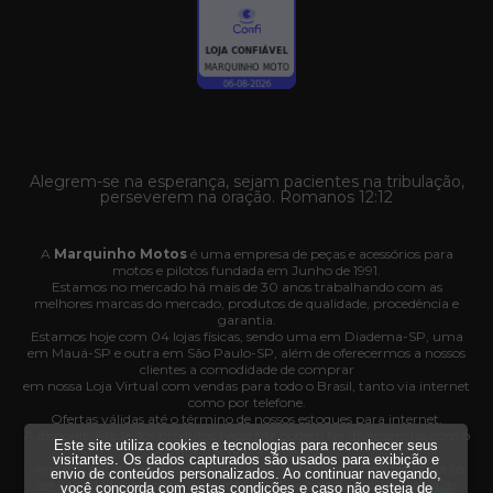
Alegrem-se na esperança, sejam pacientes na tribulação,
perseverem na oração. Romanos 12:12
A
Marquinho Motos
é uma empresa de peças e acessórios para
motos e pilotos fundada em Junho de 1991.
Estamos no mercado há mais de 30 anos trabalhando com as
melhores marcas do mercado, produtos de qualidade, procedência e
garantia.
Estamos hoje com 04 lojas físicas, sendo uma em Diadema-SP, uma
em Mauá-SP e outra em São Paulo-SP, além de oferecermos a nossos
clientes a comodidade de comprar
em nossa Loja Virtual com vendas para todo o Brasil, tanto via internet
como por telefone.
Ofertas válidas até o término de nossos estoques para internet.
A disponibilidade dos produtos nesse site podem ter divergências com o
Este site utiliza cookies e tecnologias para reconhecer seus
estoque das nossas lojas físicas.
visitantes. Os dados capturados são usados para exibição e
Vendas sujeitas à análise e confirmação de dados e os pedidos poderão
envio de conteúdos personalizados. Ao continuar navegando,
ser cancelados automaticamente pela loja caso haja divergência de
você concorda com estas condições e caso não esteja de