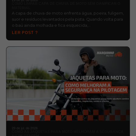
COMO LIMPAR CAPA DE CHUVA DE MOTO SEM DANIFICAR O
MATERIAL
A capa de chuva de moto enfrenta água, poeira, fuligem,
suor e resíduos levantados pela pista. Quando volta para
o baú ainda molhada e fica esquecida,…
LER POST ?
29 de jul. de 2026
COMO AS JAQUETAS PARA MOTO MELHORAM A SEGURANÇA
NA PILOTAGEM