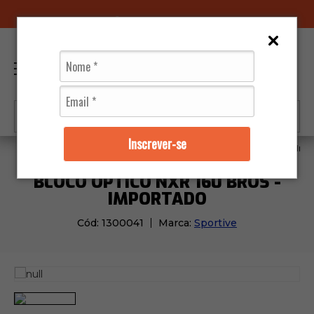
96070-0320
(11)
0
Inscrever-se
Moto Peças
Farol
Bloco Óptico NXR 160 Bros - Im
BLOCO ÓPTICO NXR 160 BROS -
IMPORTADO
Cód:
1300041
Marca:
Sportive