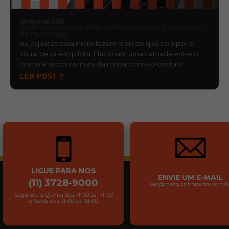
29 de jul. de 2026
COMO AS JAQUETAS PARA MOTO MELHORAM A SEGURANÇA
NA PILOTAGEM
As jaquetas para moto fazem mais do que compor o
visual de quem pilota. Elas criam uma camada entre o
corpo e riscos comuns da rotina, como o contato …
LER POST ?
LIGUE PARA NÓS
ENVIE UM E-MAIL
(11) 3728-9000
sac@marquinhomotos.com.b
Segunda à Quinta das 7h00 às 17h00
e Sexta das 7h00 às 16h00