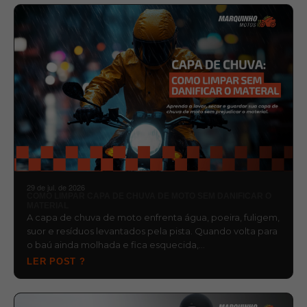
29 de jul. de 2026
COMO LIMPAR CAPA DE CHUVA DE MOTO SEM DANIFICAR O
MATERIAL
A capa de chuva de moto enfrenta água, poeira, fuligem,
suor e resíduos levantados pela pista. Quando volta para
o baú ainda molhada e fica esquecida,…
LER POST ?