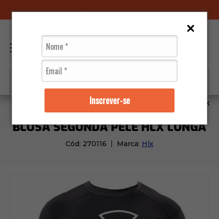
96070-0320
(11)
0
Inscrever-se
Vestuários
Segunda Pele
Blusa Segunda Pele HLX L
BLUSA SEGUNDA PELE HLX LONGA
Cód:
270116
Marca:
Hlx