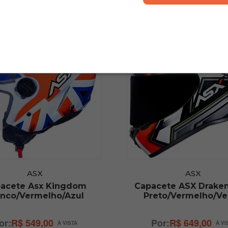
ASX
ASX
acete Asx Kingdom
Capacete ASX Draken
anco/Vermelho/Azul
Preto/Vermelho/Ve
R$ 549,00
R$ 649,00