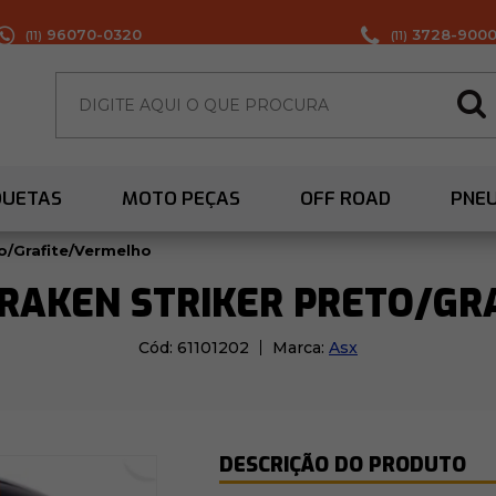
96070-0320
3728-900
(11)
(11)
QUETAS
MOTO PEÇAS
OFF ROAD
PNE
o/Grafite/Vermelho
DRAKEN STRIKER PRETO/GR
Cód:
61101202
Marca:
Asx
DESCRIÇÃO DO PRODUTO