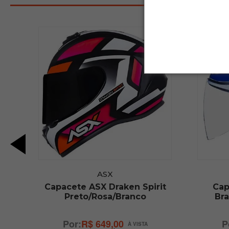
ASX
Capacete ASX Draken Spirit
Cap
Preto/Rosa/Branco
Br
R$ 649,00