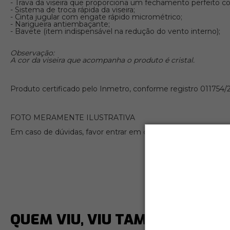
- Trava da viseira que proporciona um fechamento perfeito 
- Sistema de troca rápida da viseira;
- Cinta jugular com engate rápido micrométrico;
- Narigueira antiembaçante;
- Bavete (item indispensável na redução do vento interno);
Observação:
A cor da viseira que acompanha o produto é cristal.
Produto certificado pelo Inmetro, conforme registro 011754/
FOTO MERAMENTE ILUSTRATIVA
Em caso de dúvidas, favor entrar em contato com a nossa equ
QUEM VIU, VIU TAMBÉM