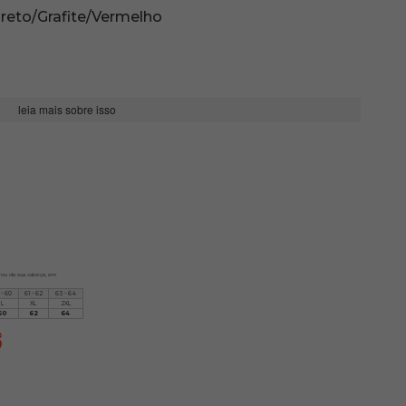
reto/Grafite/Vermelho
leia mais sobre isso
irou da sua cabeça, em
 - 60
61 - 62
63 - 64
L
XL
2XL
60
62
64