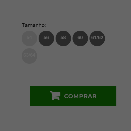
Tamanho
54
56
58
60
61/62
63/64
COMPRAR