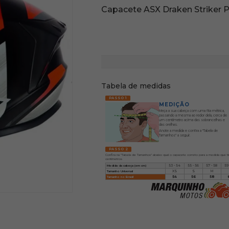
Capacete ASX Draken Striker P
Tabela de medidas
PASSO 1
MEDIÇÃO
Meça a sua cabeça com uma fita métrica,
passando a mesma ao redor dela, cerca de
um centímetro acima das sobrancelhas e
das orelhas.
Anote a medida e confira a "Tabela de
Tamanhos" a seguir.
PASSO 2
Confira na "Tabela de Tamanhos" abaixo qual o capacete correto para a medida que t
centímetros
Medida da cabeça (em cm)
53 - 54
55 - 56
57 - 58
59
Tamanho Universal
XS
S
M
Tamanho no Brasil
54
56
58