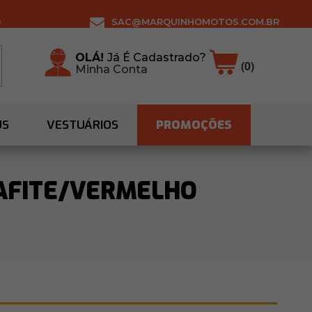
0
SAC@MARQUINHOMOTOS.COM.BR
OLÁ!
Já É Cadastrado?
(0)
Minha Conta
US
VESTUÁRIOS
PROMOÇÕES
AFITE/VERMELHO