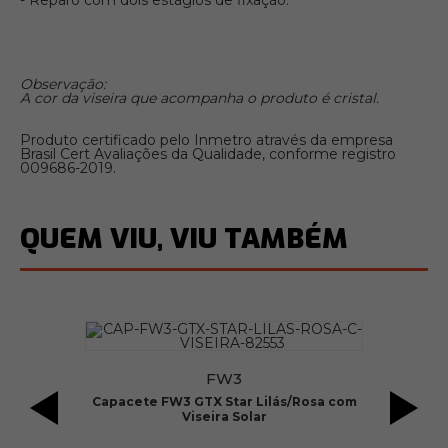
- Reparo com dois estágios de fixação.
Observação:
A cor da viseira que acompanha o produto é cristal.
Produto certificado pelo Inmetro através da empresa
Brasil Cert Avaliações da Qualidade, conforme registro
009686-2019.
QUEM VIU, VIU TAMBÉM
FW3
Capacete FW3 GTX Star Lilás/Rosa com
C
Viseira Solar