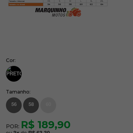
Tamanho Universal
XS
S
M
L
XL
2XL
Tamanho no Brasil
54
56
58
60
62
64
Cor
Tamanho
56
58
60
R$ 189,90
POR:
ou
de
3
x
R$ 63,30