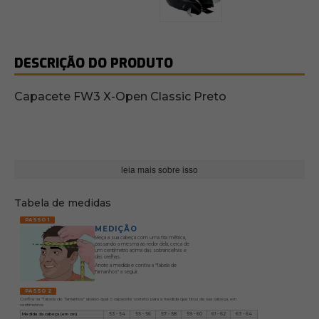
DESCRIÇÃO DO PRODUTO
Capacete FW3 X-Open Classic Preto
leia mais sobre isso
Tabela de medidas
PASSO 1
MEDIÇÃO
Meça a sua cabeça com uma fita métrica,
passando a mesma ao redor dela, cerca de
um centímetro acima das sobrancelhas e
das orelhas.
Anote a medida e confira a "Tabela de
Tamanhos" a seguir.
PASSO 2
Confira na "Tabela de Tamanhos" abaixo qual o capacete correto para a medida que tirou da sua cabeça, em
centímetros
Medida da cabeça (em cm)
53 - 54
55 - 56
57 - 58
59 - 60
61 - 62
63 - 64