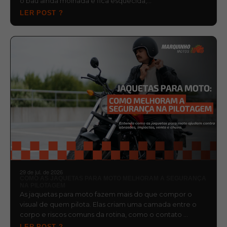
o baú ainda molhada e fica esquecida,…
LER POST ?
29 de jul. de 2026
COMO AS JAQUETAS PARA MOTO MELHORAM A SEGURANÇA
NA PILOTAGEM
As jaquetas para moto fazem mais do que compor o
visual de quem pilota. Elas criam uma camada entre o
corpo e riscos comuns da rotina, como o contato …
LER POST ?