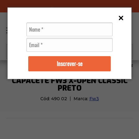
96070-0320
(11)
0
Inscrever-se
Capacetes
Fw3
Capacete FW3 X-Open Classic Pr
CAPACETE FW3 X-OPEN CLASSIC
PRETO
Cód:
490 02
Marca:
Fw3