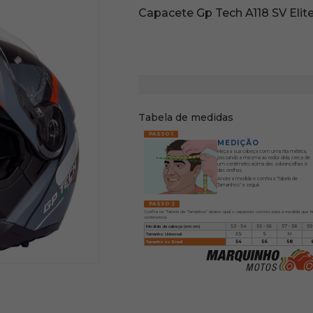
Capacete Gp Tech A118 SV Elit
Tabela de medidas
PASSO 1
MEDIÇÃO
Meça a sua cabeça com uma fita métrica,
passando a mesma ao redor dela, cerca de
um centímetro acima das sobrancelhas e
das orelhas.
Anote a medida e confira a "Tabela de
Tamanhos" a seguir.
PASSO 2
Confira na "Tabela de Tamanhos" abaixo qual o capacete correto para a medida que t
centímetros
Medida da cabeça (em cm)
53 - 54
55 - 56
57 - 58
59
Tamanho Universal
XS
S
M
Tamanho no Brasil
54
56
58