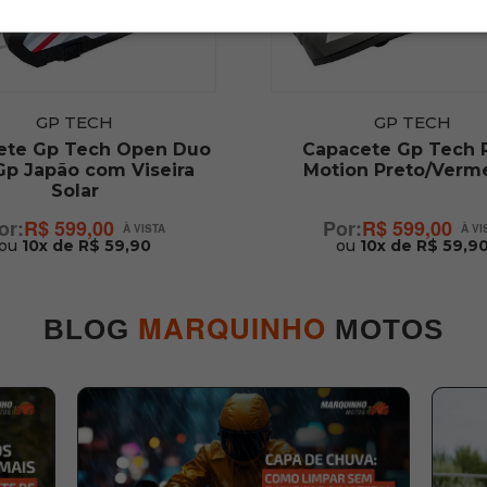
GP TECH
GP TECH
ete Gp Tech Open Duo
Capacete Gp Tech P
Gp Japão com Viseira
Motion Preto/Verm
Solar
R$ 599,00
R$ 599,00
ou
10x de R$ 59,90
ou
10x de R$ 59,9
MARQUINHO
BLOG
MOTOS