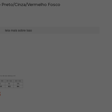
e Preto/Cinza/Vermelho Fosco
leia mais sobre isso
irou da sua cabeça, em
 - 60
61 - 62
63 - 64
L
XL
2XL
60
62
64