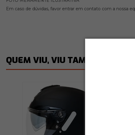
FOTO MERAMENTE ILUSTRATIVA
Em caso de dúvidas, favor entrar em contato com a nossa equ
QUEM VIU, VIU TAMBÉM