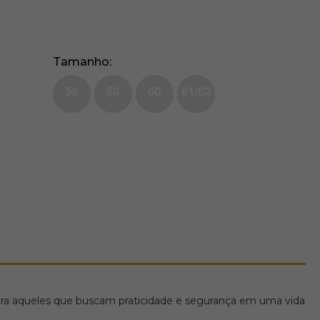
Tamanho
56
58
60
61/62
 para aqueles que buscam praticidade e segurança em uma vida