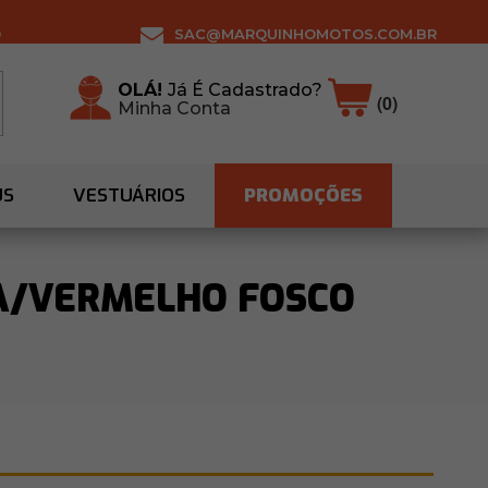
0
SAC@MARQUINHOMOTOS.COM.BR
OLÁ!
Já É Cadastrado?
(0)
Minha Conta
US
VESTUÁRIOS
PROMOÇÕES
ZA/VERMELHO FOSCO