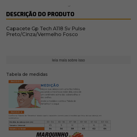
DESCRIÇÃO DO PRODUTO
Capacete Gp Tech A118 Sv Pulse
Preto/Cinza/Vermelho Fosco
leia mais sobre isso
Tabela de medidas
PASSO 1
MEDIÇÃO
Meça a sua cabeça com uma fita métrica,
passando a mesma ao redor dela, cerca de
um centímetro acima das sobrancelhas e
das orelhas.
Anote a medida e confira a "Tabela de
Tamanhos" a seguir.
PASSO 2
Confira na "Tabela de Tamanhos" abaixo qual o capacete correto para a medida que tirou da sua cabeça, em
centímetros
Medida da cabeça (em cm)
53 - 54
55 - 56
57 - 58
59 - 60
61 - 62
63 - 64
Tamanho Universal
XS
S
M
L
XL
2XL
Tamanho no Brasil
54
56
58
60
62
64