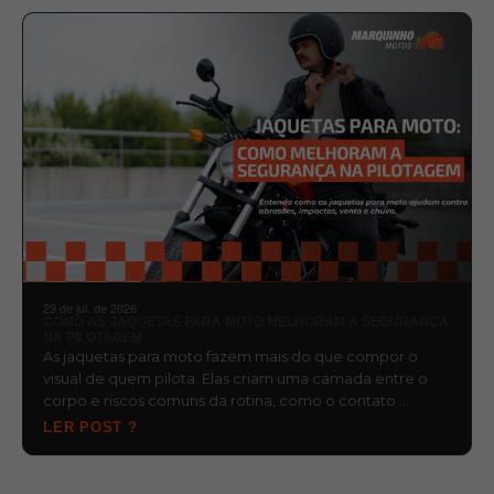
29 de jul. de 2026
COMO AS JAQUETAS PARA MOTO MELHORAM A SEGURANÇA
NA PILOTAGEM
As jaquetas para moto fazem mais do que compor o
visual de quem pilota. Elas criam uma camada entre o
corpo e riscos comuns da rotina, como o contato …
LER POST ?