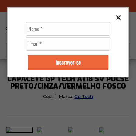
96070-0320
(11)
0
Inscrever-se
Capacetes
Gp Tech
Capacete Gp Tech A118 Sv Pul
CAPACETE GP TECH A118 SV PULSE
PRETO/CINZA/VERMELHO FOSCO
Cód:
Marca:
Gp Tech