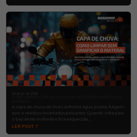
29 de jul. de 2026
COMO LIMPAR CAPA DE CHUVA DE MOTO SEM DANIFICAR O
MATERIAL
A capa de chuva de moto enfrenta água, poeira, fuligem,
suor e resíduos levantados pela pista. Quando volta para
o baú ainda molhada e fica esquecida,…
LER POST ?