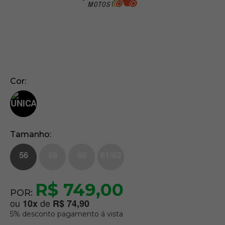
Cor
Tamanho
56
58
60
61/62
R$ 749,00
POR:
ou
de
10
x
R$ 74,90
5% desconto pagamento á vista