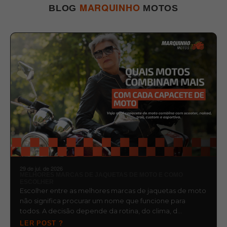
MARQUINHO
BLOG
MOTOS
29 de jul. de 2026
MELHORES MARCAS DE JAQUETAS DE MOTO E COMO
ESCOLHER
Escolher entre as melhores marcas de jaquetas de moto
não significa procurar um nome que funcione para
todos. A decisão depende da rotina, do clima, d…
LER POST ?