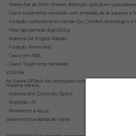
- Viseira flat de 2mm (menor distorção óptica) em policarbonat
- Casco totalmente ventilado com entradas de ar superior e fron
- Forração confortável em tecido Dry Comfort tecnológico e h
- Peso aproximado (kg)1,600g;
- Sistema De Engate Rápido;
- Forração Removível;
- Casco em ABS;
- Casco Totalmente Ventilado;
VISEIRA
As Viseira GPTech são reforçados com Policarbonato 3D “A Cla
máxima clareza.
- Sistema Anti Distorção Óptica
- Proteção UV
- Resistente a riscos
Sistema troca rápida de viseira