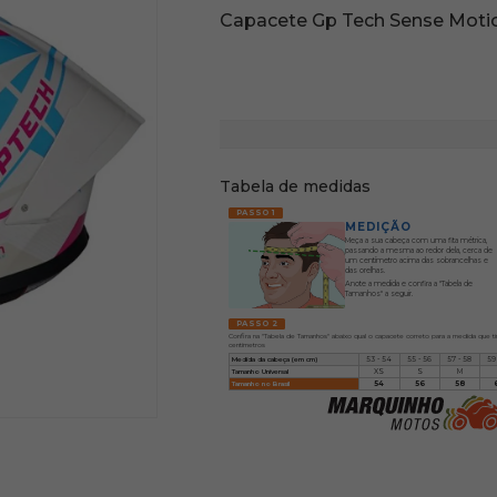
Capacete Gp Tech Sense Motio
Tabela de medidas
PASSO 1
MEDIÇÃO
Meça a sua cabeça com uma fita métrica,
passando a mesma ao redor dela, cerca de
um centímetro acima das sobrancelhas e
das orelhas.
Anote a medida e confira a "Tabela de
Tamanhos" a seguir.
PASSO 2
Confira na "Tabela de Tamanhos" abaixo qual o capacete correto para a medida que t
centímetros
Medida da cabeça (em cm)
53 - 54
55 - 56
57 - 58
59
Tamanho Universal
XS
S
M
Tamanho no Brasil
54
56
58