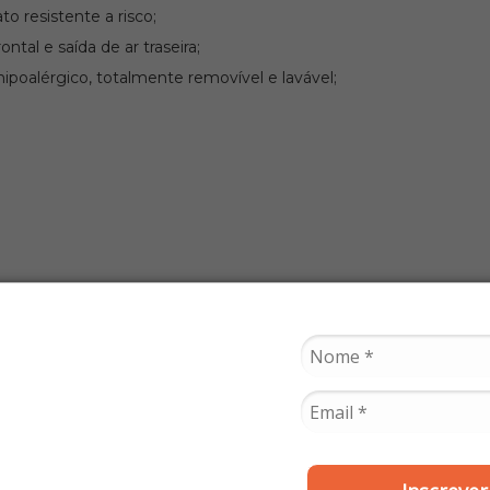
o resistente a risco;
tal e saída de ar traseira;
ipoalérgico, totalmente removível e lavável;
ss” Opticamente Correto, um polímero da era espacial com alta r