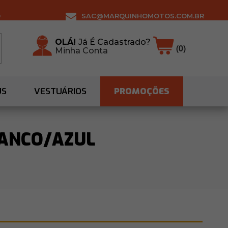
0
SAC@MARQUINHOMOTOS.COM.BR
OLÁ!
Já É Cadastrado?
(0)
Minha Conta
US
VESTUÁRIOS
PROMOÇÕES
RANCO/AZUL