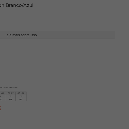
n Branco/Azul
leia mais sobre isso
irou da sua cabeça, em
 - 60
61 - 62
63 - 64
L
XL
2XL
60
62
64