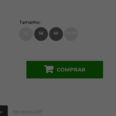
Tamanho
56
58
60
61/62
COMPRAR
Não sei meu CEP