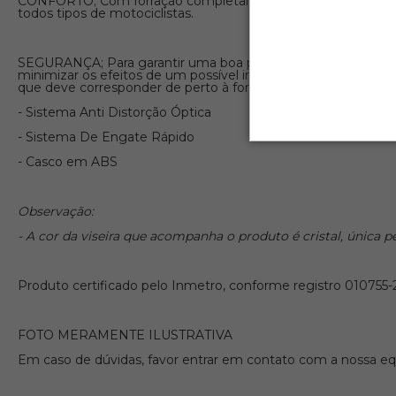
CONFORTO; Com forração completamente confortável em teci
todos tipos de motociclistas.
SEGURANÇA; Para garantir uma boa proteção, o capacete dev
minimizar os efeitos de um possível impacto. É fundamental 
que deve corresponder de perto à forma da cabeça humana.
- Sistema Anti Distorção Óptica
- Sistema De Engate Rápido
- Casco em ABS
Observação:
- A cor da viseira que acompanha o produto é cristal, única p
Produto certificado pelo Inmetro, conforme registro 010755-
FOTO MERAMENTE ILUSTRATIVA
Em caso de dúvidas, favor entrar em contato com a nossa equ