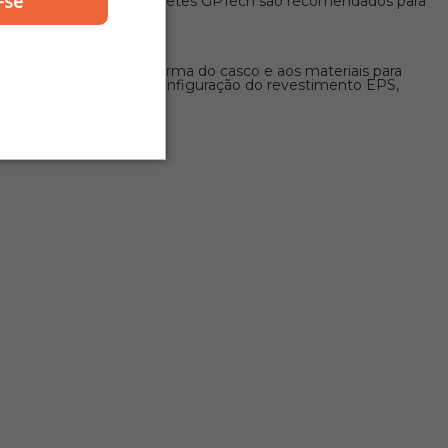
-se
eis e laváveis. Os capacetes GPTech são recomendados para
r dada ao design da forma do casco e aos materiais para
assim como a concha, a configuração do revestimento EPS,