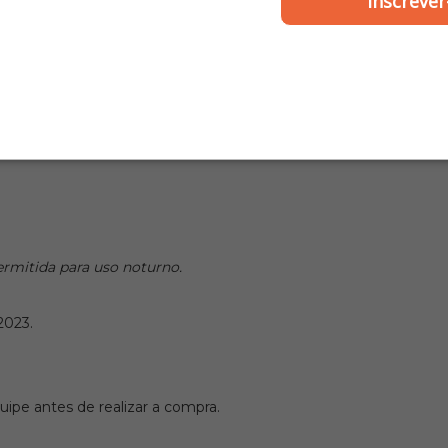
Inscrever
do Dry Confort tecnológico e antialérgico totalmente removív
e caber perfeitamente em sua cabeça, atenção especial deve se
obter um encaixe perfeito na sua cabeça de fora para dentro, 
ermitida para uso noturno.
2023.
ipe antes de realizar a compra.