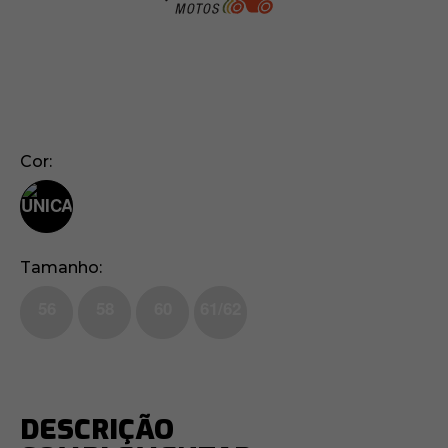
Cor
Tamanho
56
58
60
61/62
DESCRIÇÃO