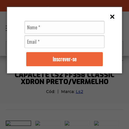
96070-0320
(11)
0
Inscrever-se
Capacetes
Ls2
Capacete Ls2 FF358 Classic Xdron
CAPACETE LS2 FF358 CLASSIC
XDRON PRETO/VERMELHO
Cód:
Marca:
Ls2