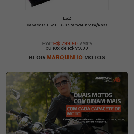
LS2
Capacete LS2 FF358 Starwar Preto/Rosa
C
R$ 799,90
ou
10x de R$ 79,99
MARQUINHO
BLOG
MOTOS