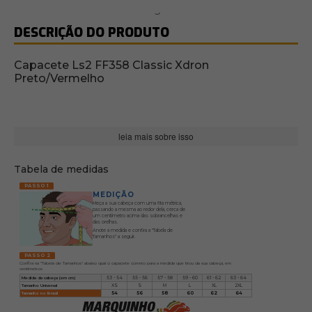
DESCRIÇÃO DO PRODUTO
Capacete Ls2 FF358 Classic Xdron
Preto/Vermelho
leia mais sobre isso
Tabela de medidas
PASSO 1
MEDIÇÃO
Meça a sua cabeça com uma fita métrica,
passando a mesma ao redor dela, cerca de
um centímetro acima das sobrancelhas e
das orelhas.
Anote a medida e confira a "Tabela de
Tamanhos" a seguir.
PASSO 2
Confira na "Tabela de Tamanhos" abaixo qual o capacete correto para a medida que tirou da sua cabeça, em
centímetros
Medida da cabeça (em cm)
53 - 54
55 - 56
57 - 58
59 - 60
61 - 62
63 - 64
Tamanho Universal
XS
S
M
L
XL
2XL
Tamanho no Brasil
54
56
58
60
62
64