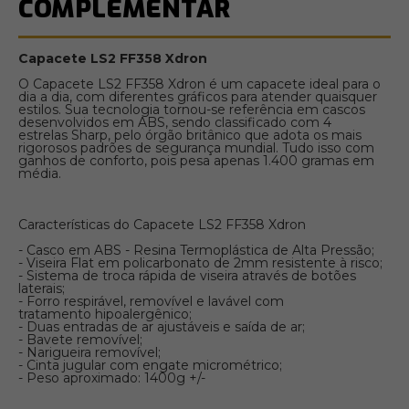
COMPLEMENTAR
Capacete LS2 FF358 Xdron
O Capacete LS2 FF358 Xdron é um capacete ideal para o
dia a dia, com diferentes gráficos para atender quaisquer
estilos. Sua tecnologia tornou-se referência em cascos
desenvolvidos em ABS, sendo classificado com 4
estrelas Sharp, pelo órgão britânico que adota os mais
rigorosos padrões de segurança mundial. Tudo isso com
ganhos de conforto, pois pesa apenas 1.400 gramas em
média.
Características do Capacete LS2 FF358 Xdron
- Casco em ABS - Resina Termoplástica de Alta Pressão;
- Viseira Flat em policarbonato de 2mm resistente à risco;
- Sistema de troca rápida de viseira através de botões
laterais;
- Forro respirável, removível e lavável com
tratamento hipoalergênico;
- Duas entradas de ar ajustáveis e saída de ar;
- Bavete removível;
- Narigueira removível;
- Cinta jugular com engate micrométrico;
- Peso aproximado: 1400g +/-