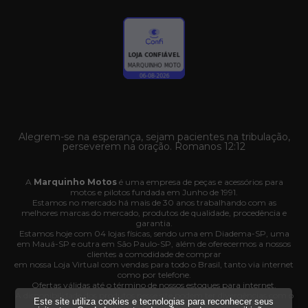
Alegrem-se na esperança, sejam pacientes na tribulação,
perseverem na oração. Romanos 12:12
A
Marquinho Motos
é uma empresa de peças e acessórios para
motos e pilotos fundada em Junho de 1991.
Estamos no mercado há mais de 30 anos trabalhando com as
melhores marcas do mercado, produtos de qualidade, procedência e
garantia.
Estamos hoje com 04 lojas físicas, sendo uma em Diadema-SP, uma
em Mauá-SP e outra em São Paulo-SP, além de oferecermos a nossos
clientes a comodidade de comprar
em nossa Loja Virtual com vendas para todo o Brasil, tanto via internet
como por telefone.
Ofertas válidas até o término de nossos estoques para internet.
A disponibilidade dos produtos nesse site podem ter divergências com o
Este site utiliza cookies e tecnologias para reconhecer seus
estoque das nossas lojas físicas.