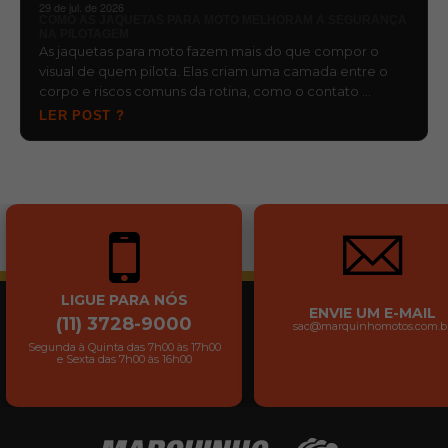
29 de jul. de 2026
COMO AS JAQUETAS PARA MOTO MELHORAM A SEGURANÇA
NA PILOTAGEM
As jaquetas para moto fazem mais do que compor o
visual de quem pilota. Elas criam uma camada entre o
corpo e riscos comuns da rotina, como o contato …
LER POST ?
LIGUE PARA NÓS
ENVIE UM E-MAIL
(11) 3728-9000
sac@marquinhomotos.com.b
Segunda à Quinta das 7h00 às 17h00
e Sexta das 7h00 às 16h00