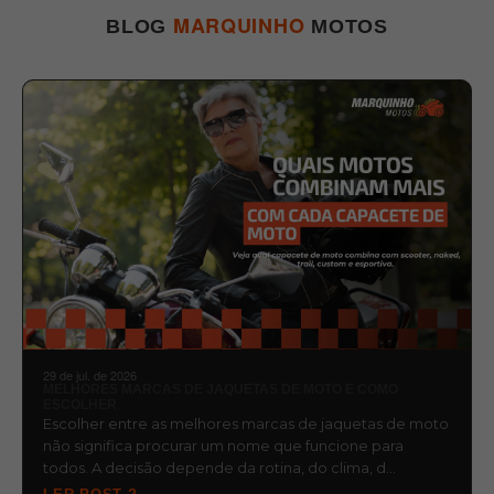
MARQUINHO
BLOG
MOTOS
29 de jul. de 2026
MELHORES MARCAS DE JAQUETAS DE MOTO E COMO
ESCOLHER
Escolher entre as melhores marcas de jaquetas de moto
não significa procurar um nome que funcione para
todos. A decisão depende da rotina, do clima, d…