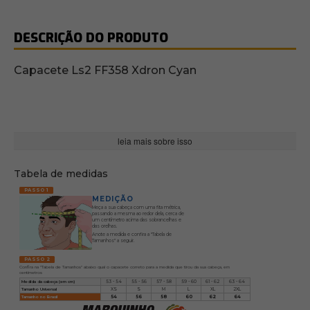
DESCRIÇÃO DO PRODUTO
Capacete Ls2 FF358 Xdron Cyan
leia mais sobre isso
Tabela de medidas
PASSO 1
MEDIÇÃO
Meça a sua cabeça com uma fita métrica,
passando a mesma ao redor dela, cerca de
um centímetro acima das sobrancelhas e
das orelhas.
Anote a medida e confira a "Tabela de
Tamanhos" a seguir.
PASSO 2
Confira na "Tabela de Tamanhos" abaixo qual o capacete correto para a medida que tirou da sua cabeça, em
centímetros
Medida da cabeça (em cm)
53 - 54
55 - 56
57 - 58
59 - 60
61 - 62
63 - 64
Tamanho Universal
XS
S
M
L
XL
2XL
Tamanho no Brasil
54
56
58
60
62
64