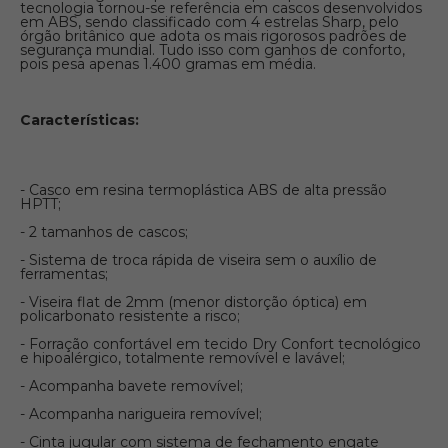
tecnologia tornou-se referência em cascos desenvolvidos
em ABS, sendo classificado com 4 estrelas Sharp, pelo
órgão britânico que adota os mais rigorosos padrões de
segurança mundial. Tudo isso com ganhos de conforto,
pois pesa apenas 1.400 gramas em média.
Características:
- Casco em resina termoplástica ABS de alta pressão
HPTT;
- 2 tamanhos de cascos;
- Sistema de troca rápida de viseira sem o auxílio de
ferramentas;
- Viseira flat de 2mm (menor distorção óptica) em
policarbonato resistente a risco;
- Forração confortável em tecido Dry Confort tecnológico
e hipoalérgico, totalmente removível e lavável;
- Acompanha bavete removível;
- Acompanha narigueira removível;
- Cinta jugular com sistema de fechamento engate