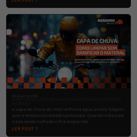
LER POST ?
29 de jul. de 2026
COMO LIMPAR CAPA DE CHUVA DE MOTO SEM DANIFICAR O
MATERIAL
A capa de chuva de moto enfrenta água, poeira, fuligem,
suor e resíduos levantados pela pista. Quando volta para
o baú ainda molhada e fica esquecida,…
LER POST ?