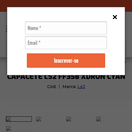
96070-0320
(11)
0
Inscrever-se
Capacetes
Ls2
Capacete Ls2 FF358 Xdron Cyan
CAPACETE LS2 FF358 XDRON CYAN
Cód:
Marca:
Ls2