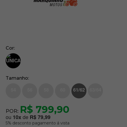
Cor
Tamanho
54
56
58
60
61/62
63/64
R$ 799,90
POR:
ou
de
10
x
R$ 79,99
5% desconto pagamento á vista