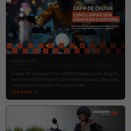
29 de jul. de 2026
COMO LIMPAR CAPA DE CHUVA DE MOTO SEM DANIFICAR O
MATERIAL
A capa de chuva de moto enfrenta água, poeira, fuligem,
suor e resíduos levantados pela pista. Quando volta para
o baú ainda molhada e fica esquecida,…
LER POST ?