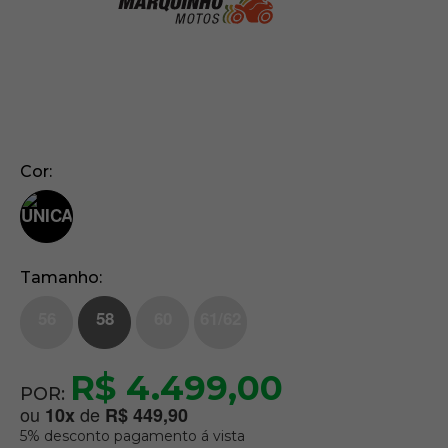
Cor
Tamanho
56
58
60
61/62
R$ 4.499,00
POR:
ou
de
10
x
R$ 449,90
5% desconto pagamento á vista