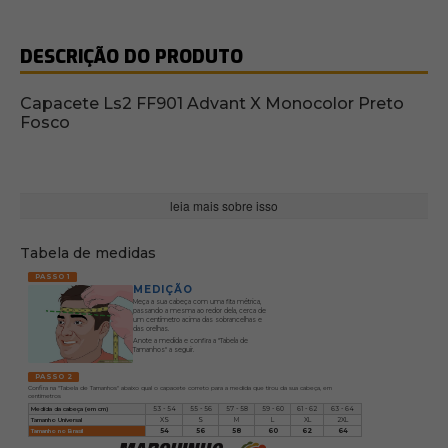
DESCRIÇÃO DO PRODUTO
Capacete Ls2 FF901 Advant X Monocolor Preto
Fosco
leia mais sobre isso
Tabela de medidas
PASSO 1
MEDIÇÃO
Meça a sua cabeça com uma fita métrica,
passando a mesma ao redor dela, cerca de
um centímetro acima das sobrancelhas e
das orelhas.
Anote a medida e confira a "Tabela de
Tamanhos" a seguir.
PASSO 2
Confira na "Tabela de Tamanhos" abaixo qual o capacete correto para a medida que tirou da sua cabeça, em
centímetros
Medida da cabeça (em cm)
53 - 54
55 - 56
57 - 58
59 - 60
61 - 62
63 - 64
Tamanho Universal
XS
S
M
L
XL
2XL
Tamanho no Brasil
54
56
58
60
62
64