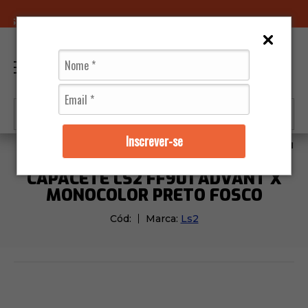
LOJAS FÍSICAS
0
Inscrever-se
Capacetes
Ls2
Capacete Ls2 FF901 Advant X Mon
CAPACETE LS2 FF901 ADVANT X
MONOCOLOR PRETO FOSCO
Cód:
Marca:
Ls2