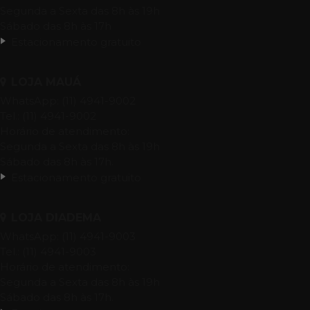
Segunda a Sexta das 8h às 19h
Sábado das 8h às 17h
Estacionamento gratuito
LOJA MAUÁ
WhatsApp: (11) 4941-9002
Tel.: (11) 4941-9002
Horário de atendimento:
Segunda a Sexta das 8h às 19h
Sábado das 8h às 17h.
Estacionamento gratuito
LOJA DIADEMA
WhatsApp: (11) 4941-9003
Tel.: (11) 4941-9003
Horário de atendimento:
Segunda a Sexta das 8h às 19h
Sábado das 8h às 17h.