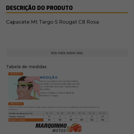
DESCRIÇÃO DO PRODUTO
Capacete Mt Targo S Rougat C8 Rosa
leia mais sobre isso
Tabela de medidas
PASSO 1
MEDIÇÃO
Meça a sua cabeça com uma fita métrica,
passando a mesma ao redor dela, cerca de
um centímetro acima das sobrancelhas e
das orelhas.
Anote a medida e confira a "Tabela de
Tamanhos" a seguir.
PASSO 2
Confira na "Tabela de Tamanhos" abaixo qual o capacete correto para a medida que tirou da sua cabeça, em
centímetros
Medida da cabeça (em cm)
53 - 54
55 - 56
57 - 58
59 - 60
61 - 62
63 - 64
Tamanho Universal
XS
S
M
L
XL
2XL
Tamanho no Brasil
54
56
58
60
62
64