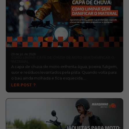
29 de jul. de 2026
COMO LIMPAR CAPA DE CHUVA DE MOTO SEM DANIFICAR O
MATERIAL
A capa de chuva de moto enfrenta água, poeira, fuligem,
suor e resíduos levantados pela pista. Quando volta para
o baú ainda molhada e fica esquecida,…
LER POST ?