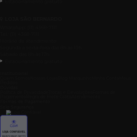
Estacionamento gratuito
LOJA SÃO BERNARDO
WhatsApp: (11) 4368-7111
Tel.: (11) 4368-7111
Horário de atendimento:
Segunda a sexta-feira das 8h às 19h
Sábado das 8h às 17h
Estacionamento gratuito
Institucional
Quem Somos
Nossas Lojas
Blog Marquinho
Minha Conta
Meus
Pedidos
Dúvidas
Política de Privacidade
Trocas e Devoluções
Formas de
Pagamento
Regra de Frete Grátis
Atendimento
Formas de Pagamento
Selo Segurança