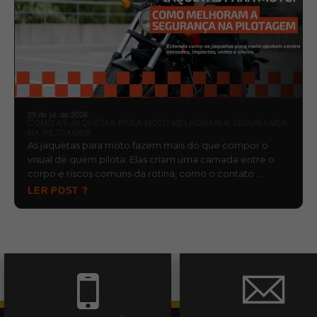
29 de jul. de 2026
COMO AS JAQUETAS PARA MOTO MELHORAM A SEGURANÇA
NA PILOTAGEM
As jaquetas para moto fazem mais do que compor o
visual de quem pilota. Elas criam uma camada entre o
corpo e riscos comuns da rotina, como o contato …
LER POST ?