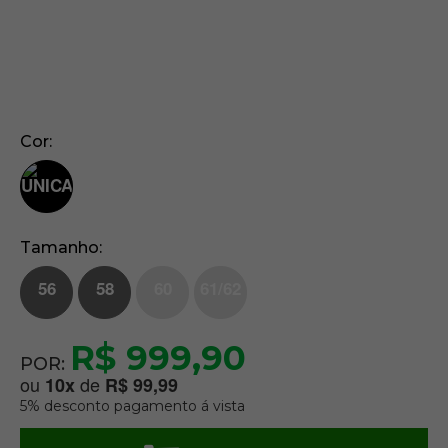
Cor
Tamanho
56
58
60
61/62
R$ 999,90
POR:
ou
de
10
x
R$ 99,99
5% desconto pagamento á vista