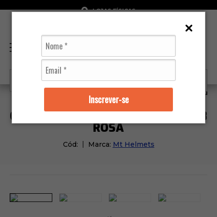
LOJAS FÍSICAS
0
Capacetes
Mt Helmets
Capacete Mt Targo S Rouga
Inscrever-se
CAPACETE MT TARGO S ROUGAT C8
ROSA
Cód:
Marca:
Mt Helmets