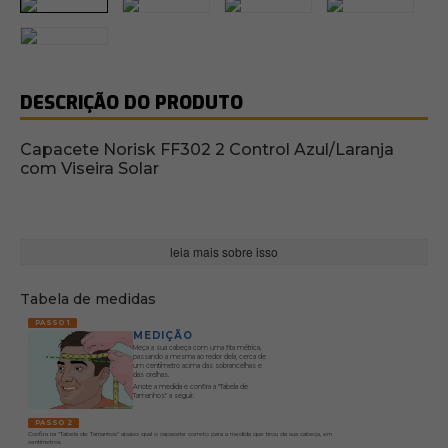
DESCRIÇÃO DO PRODUTO
Capacete Norisk FF302 2 Control Azul/Laranja
com Viseira Solar
leia mais sobre isso
Tabela de medidas
PASSO 1
MEDIÇÃO
Meça a sua cabeça com uma fita métrica,
passando a mesma ao redor dela, cerca de
um centímetro acima das sobrancelhas e
das orelhas.
Anote a medida e confira a "Tabela de
Tamanhos" a seguir.
PASSO 2
Confira na "Tabela de Tamanhos" abaixo qual o capacete correto para a medida que tirou da sua cabeça, em
centímetros