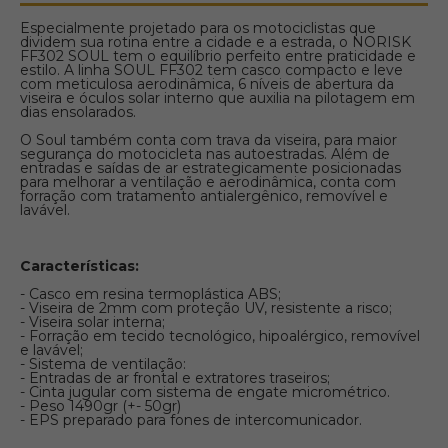
Especialmente projetado para os motociclistas que
dividem sua rotina entre a cidade e a estrada, o NORISK
FF302 SOUL tem o equilíbrio perfeito entre praticidade e
estilo. A linha SOUL FF302 tem casco compacto e leve
com meticulosa aerodinâmica, 6 níveis de abertura da
viseira e óculos solar interno que auxilia na pilotagem em
dias ensolarados.
O Soul também conta com trava da viseira, para maior
segurança do motocicleta nas autoestradas. Além de
entradas e saídas de ar estrategicamente posicionadas
para melhorar a ventilação e aerodinâmica, conta com
forração com tratamento antialergênico, removível e
lavável.
Características:
- Casco em resina termoplástica ABS;
- Viseira de 2mm com proteção UV, resistente a risco;
- Viseira solar interna;
- Forração em tecido tecnológico, hipoalérgico, removível
e lavável;
- Sistema de ventilação:
- Entradas de ar frontal e extratores traseiros;
- Cinta jugular com sistema de engate micrométrico.
- Peso 1490gr (+- 50gr)
- EPS preparado para fones de intercomunicador.