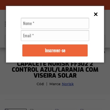
96070-0320
(11)
0
Inscrever-se
Capacetes
Norisk
Capacete Norisk FF302 2 Control
CAPACETE NORISK FF302 2
CONTROL AZUL/LARANJA COM
VISEIRA SOLAR
Cód:
Marca:
Norisk