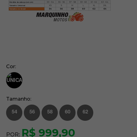
Medida da cabeça (em cm)
53 - 54
55 - 56
57 - 58
59 - 60
61 - 62
63 - 64
Tamanho Universal
XS
S
M
L
XL
2XL
Tamanho no Brasil
54
56
58
60
62
64
Cor
Tamanho
54
56
58
60
62
R$ 999,90
POR: