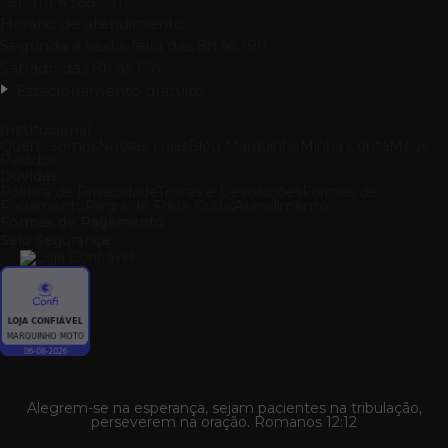
Tel.: (11) 4368-7111
Horário de atendimento:
Segunda a sexta-feira das 8h às 19h
Sábado das 8h às 17h
Estacionamento gratuito
Institucional
Quem Somos
Nossas Lojas
Blog Marquinho
Minha Conta
Meus
Pedidos
Dúvidas
Política de Privacidade
Trocas e Devoluções
Formas de
Pagamento
Regra de Frete Grátis
Atendimento
Formas de Pagamento
Selo Segurança
Alegrem-se na esperança, sejam pacientes na tribulação,
perseverem na oração. Romanos 12:12