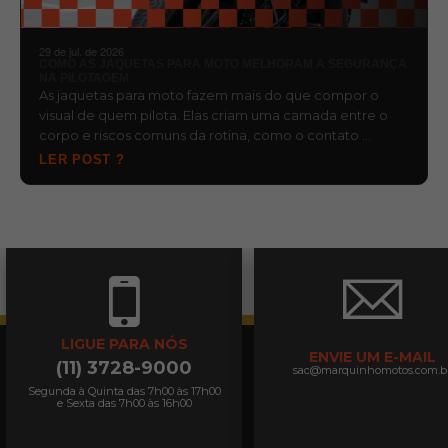
29 de jul. de 2026
COMO AS JAQUETAS PARA MOTO MELHORAM A SEGURANÇA
NA PILOTAGEM
As jaquetas para moto fazem mais do que compor o
visual de quem pilota. Elas criam uma camada entre o
corpo e riscos comuns da rotina, como o contato …
LER POST ?
LIGUE PARA NÓS
ENVIE UM E-MAIL
(11) 3728-9000
sac@marquinhomotos.com.b
Segunda à Quinta das 7h00 às 17h00
e Sexta das 7h00 às 16h00