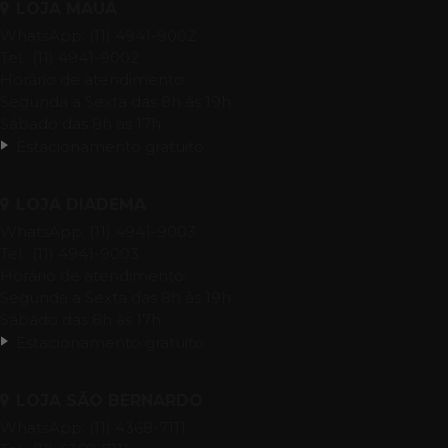
LOJA MAUÁ
WhatsApp: (11) 4941-9002
Tel.: (11) 4941-9002
Horário de atendimento:
Segunda a Sexta das 8h às 19h
Sábado das 8h às 17h.
Estacionamento gratuito
LOJA DIADEMA
WhatsApp: (11) 4941-9003
Tel.: (11) 4941-9003
Horário de atendimento:
Segunda a Sexta das 8h às 19h
Sábado das 8h às 17h.
Estacionamento gratuito
LOJA SÃO BERNARDO
WhatsApp: (11) 4368-7111