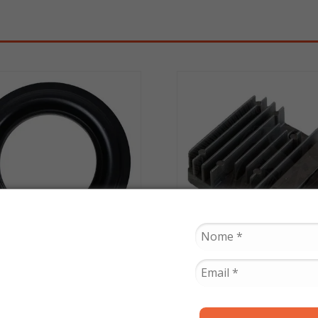
SMART FOX
ZOUIL
or de Virabrequim Pcx
Regulador Retificador
018 / Sh 150 (Direito) -
até 2012 / Twister 20