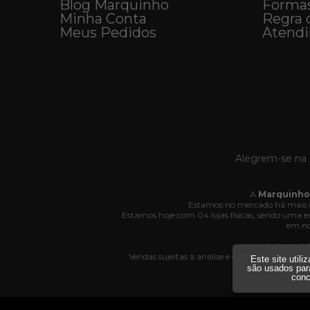
Blog Marquinho
Forma
Minha Conta
Regra 
Meus Pedidos
Atend
Alegrem-se na 
A
Marquinho
Estamos no mercado há mais d
Estamos hoje com 04 lojas físicas, sendo uma
em no
A disponibi
Vendas sujeitas à análise e confirmação de da
Este site util
Av
são usados par
conc