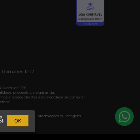
. Romanos 12:12
 Junho de 1991.
dade, procedência e garantia.
mos a nossos clientes a comodidade de comprar
efone.
jas físicas.
ivergência de valores, informações ou imagens.
os
03.
OK
cê