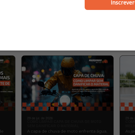
Smart Fox
2022 / Cbr 250 - Zo
Inscrever
R$ 13,00
R$ 331,00
ou
6x de R$ 55,16
MARQUINHO
BLOG
MOTOS
29 de jul. de 2026
29 de 
COMO LIMPAR CAPA DE CHUVA DE MOTO
COMO
SEM DANIFICAR O MATERIAL
MELH
de
A capa de chuva de moto enfrenta água,
As j