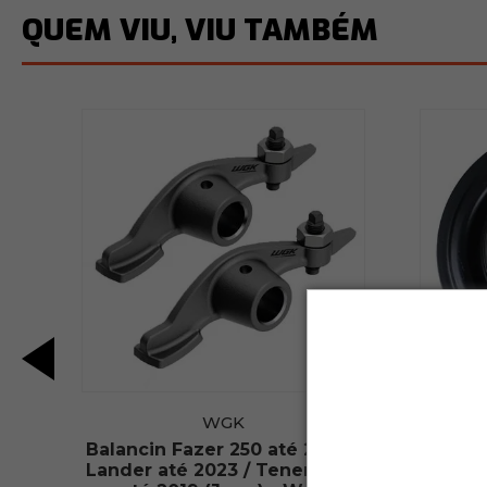
QUEM VIU, VIU TAMBÉM
WGK
25
Balancin Fazer 250 até 2024 /
Retent
Lander até 2023 / Tenere 250
até 2