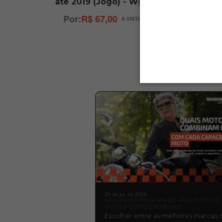
até 2019 (Jogo) - Wgk
R$ 67,00
29 de jul. de 2026
MELHORES MARCAS DE JAQUETAS DE
MOTO E COMO ESCOLHER
Escolher entre as melhores marcas 