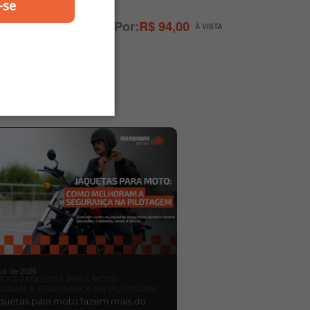
uil
-se
R$ 94,00
jul. de 2026
 AS JAQUETAS PARA MOTO
ORAM A SEGURANÇA NA PILOTAGEM
aquetas para moto fazem mais do