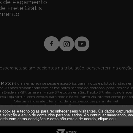
s de Pagamento
de Frete Grátis
imento
esperança, sejam pacientes na tribulação, perseverem na oração
 Motos
é uma empresa de peças e acessórios para motos e pilotos fundada em
e 30 anos trabalhando com as melhores marcas do mercado, produtos de quali
 em Diadema-SP, uma em Mauá-SP e outra em São Paulo-SP, além de oferecer
ssa Loja Virtual com vendas para todo o Brasil, tanto via internet como por tel
Ofertas válidas até o término de nossos estoques para internet.
lidade dos produtos nesse site podem ter divergências com o estoque das nossas lo
dos e os pedidos poderão ser cancelados automaticamente pela loja caso haja d
iza cookies e tecnologias para reconhecer seus visitantes. Os dados capturad
. Interlagos, 3064 - 04660-005 - Jd. Marajoara - SP - CNPJ 35.636.876/0001-
a exibição e envio de conteúdos personalizados. Ao continuar navegando, vo
Todos os direitos reservados.
orda com estas condições e caso não esteja de acordo,
clique aqui
.