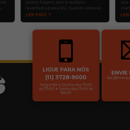
urar
poeira, fuligem, suor e resíduos
que 
A
levantados pela pista. Quando volta para
cria
, d…
o baú ainda molhada e fica esquecida,…
risc
LER POST ?
LER
…
LIGUE PARA NÓS
ENVIE
(11) 3728-9000
sac@marqui
Segunda à Quinta das 7h00
às 17h00 e Sexta das 7h00 às
16h00