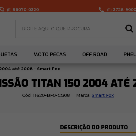
96070-0320
3728-900
(11)
(11)
QUETAS
MOTO PEÇAS
OFF ROAD
PNE
 2004 até 2008 - Smart Fox
SSÃO TITAN 150 2004 ATÉ 
Cód:
11620-BF0-CG08
Marca:
Smart Fox
DESCRIÇÃO DO PRODUTO