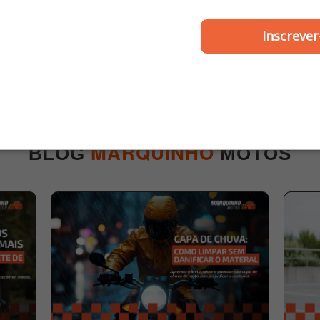
ZOUIL
ZOUIL
Inscrever
de Luz Titan 160 2025 /
Punho de Partida Cr
 2025 / Start 160 2025 -
2023 até 2024 / Fz15 /
Zouil
2025 em diante - Z
R$ 85,00
R$ 46,00
MARQUINHO
BLOG
MOTOS