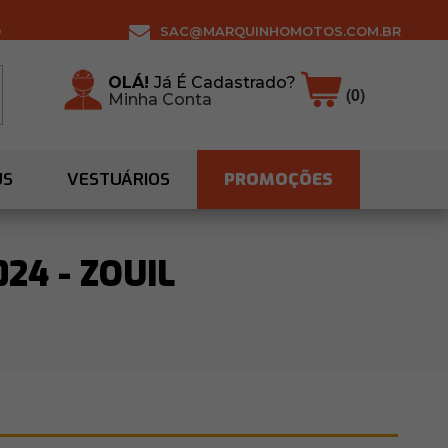
0
SAC@MARQUINHOMOTOS.COM.BR
OLÁ!
Já É Cadastrado?
(0)
Minha Conta
US
VESTUÁRIOS
PROMOÇÕES
24 - ZOUIL