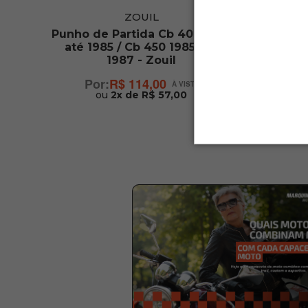
ZOUIL
5 -
Punho de Partida Cb 400 1983
Punho 
até 1985 / Cb 450 1985 até
Fan 160
1987 - Zouil
R$ 114,00
ou
2x de R$ 57,00