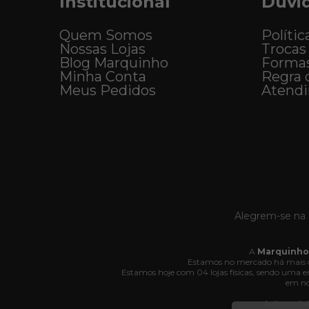
Institucional
Dúvi
Quem Somos
Polític
Nossas Lojas
Trocas
Blog Marquinho
Forma
Minha Conta
Regra 
Meus Pedidos
Atend
Alegrem-se na 
A
Marquinho
Estamos no mercado há mais d
Estamos hoje com 04 lojas físicas, sendo uma
em no
A disponibi