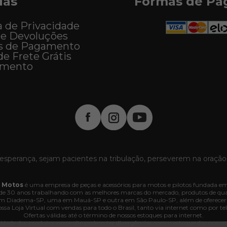
das
Formas de P
a de Privacidade
 e Devoluções
s de Pagamento
de Frete Grátis
imento
esperança, sejam pacientes na tribulação, perseverem na oração
 Motos
é uma empresa de peças e acessórios para motos e pilotos fundada em
e 30 anos trabalhando com as melhores marcas do mercado, produtos de quali
 em Diadema-SP, uma em Mauá-SP e outra em São Paulo-SP, além de oferecer
ssa Loja Virtual com vendas para todo o Brasil, tanto via internet como por tel
Ofertas válidas até o término de nossos estoques para internet.
lidade dos produtos nesse site podem ter divergências com o estoque das nossas lo