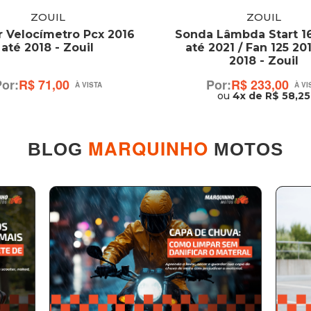
ZOUIL
ZOUIL
 Velocímetro Pcx 2016
Sonda Lâmbda Start 1
até 2018 - Zouil
até 2021 / Fan 125 20
2018 - Zouil
R$ 71,00
R$ 233,00
ou
4x de R$ 58,25
MARQUINHO
BLOG
MOTOS