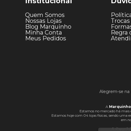
Institucional
Dúvi
Quem Somos
Polític
Nossas Lojas
Trocas
Blog Marquinho
Forma
Minha Conta
Regra 
Meus Pedidos
Atend
Alegrem-se na 
A
Marquinho
Estamos no mercado há mais d
Estamos hoje com 04 lojas físicas, sendo uma
em no
A disponibi