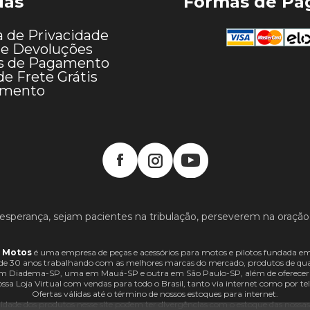
das
Formas de P
a de Privacidade
 e Devoluções
s de Pagamento
de Frete Grátis
imento
esperança, sejam pacientes na tribulação, perseverem na oração
 Motos
é uma empresa de peças e acessórios para motos e pilotos fundada em
e 30 anos trabalhando com as melhores marcas do mercado, produtos de quali
 em Diadema-SP, uma em Mauá-SP e outra em São Paulo-SP, além de oferecer
ssa Loja Virtual com vendas para todo o Brasil, tanto via internet como por tel
Ofertas válidas até o término de nossos estoques para internet.
lidade dos produtos nesse site podem ter divergências com o estoque das nossas lo