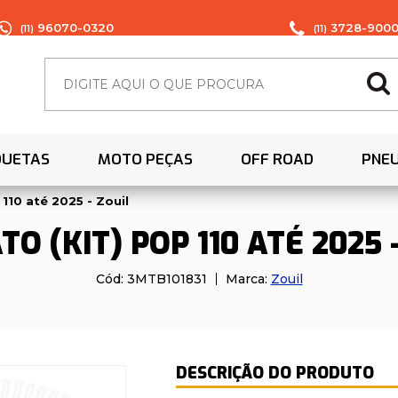
96070-0320
3728-900
(11)
(11)
QUETAS
MOTO PEÇAS
OFF ROAD
PNE
110 até 2025 - Zouil
O (KIT) POP 110 ATÉ 2025 
Cód:
3MTB101831
Marca:
Zouil
DESCRIÇÃO DO PRODUTO