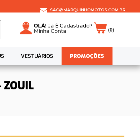
0
SAC@MARQUINHOMOTOS.COM.BR
OLÁ!
Já É Cadastrado?
(0)
Minha Conta
US
VESTUÁRIOS
PROMOÇÕES
- ZOUIL