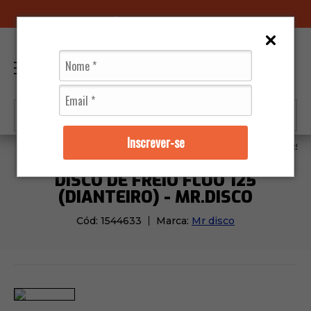
96070-0320
(11)
0
Inscrever-se
Moto Peças
Disco de Freio
Disco de Freio Fluo 125 (
DISCO DE FREIO FLUO 125
(DIANTEIRO) - MR.DISCO
Cód:
1544633
Marca:
Mr disco