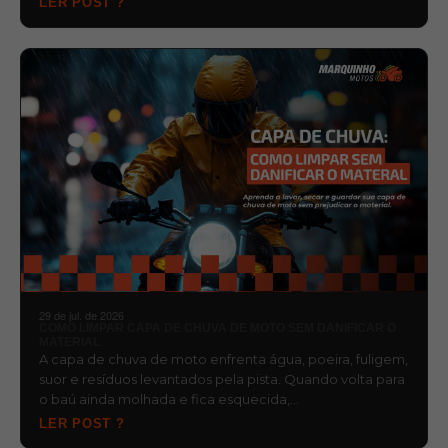
LER POST ?
29 de jul. de 2026
COMO LIMPAR CAPA DE CHUVA DE MOTO SEM DANIFICAR O
MATERIAL
A capa de chuva de moto enfrenta água, poeira, fuligem,
suor e resíduos levantados pela pista. Quando volta para
o baú ainda molhada e fica esquecida,…
LER POST ?