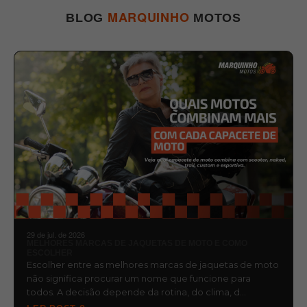
MARQUINHO
BLOG
MOTOS
29 de jul. de 2026
MELHORES MARCAS DE JAQUETAS DE MOTO E COMO
ESCOLHER
Escolher entre as melhores marcas de jaquetas de moto
não significa procurar um nome que funcione para
todos. A decisão depende da rotina, do clima, d…