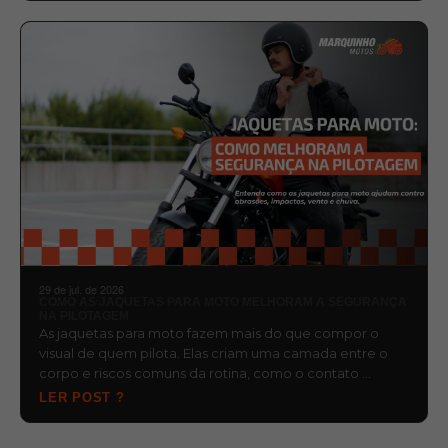
29 de jul. de 2026
COMO AS JAQUETAS PARA MOTO MELHORAM A SEGURANÇA
NA PILOTAGEM
As jaquetas para moto fazem mais do que compor o
visual de quem pilota. Elas criam uma camada entre o
corpo e riscos comuns da rotina, como o contato …
LER POST ?