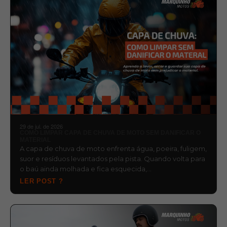
29 de jul. de 2026
COMO LIMPAR CAPA DE CHUVA DE MOTO SEM DANIFICAR O
MATERIAL
A capa de chuva de moto enfrenta água, poeira, fuligem,
suor e resíduos levantados pela pista. Quando volta para
o baú ainda molhada e fica esquecida,…
LER POST ?