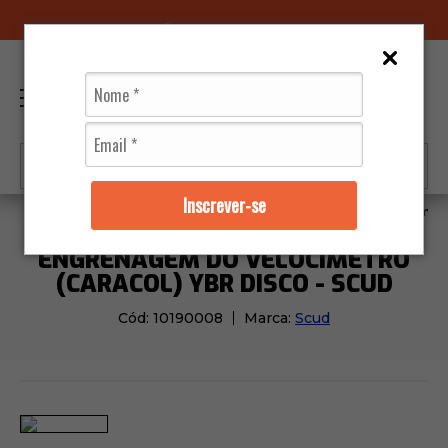
96070-0320
(11)
0
Inscrever-se
Moto Peças
Embreagem
Engrenagem do Velocímetro
ENGRENAGEM DO VELOCÍMETRO
(CARACOL) YBR DISCO - SCUD
Cód:
10190008
Marca:
Scud