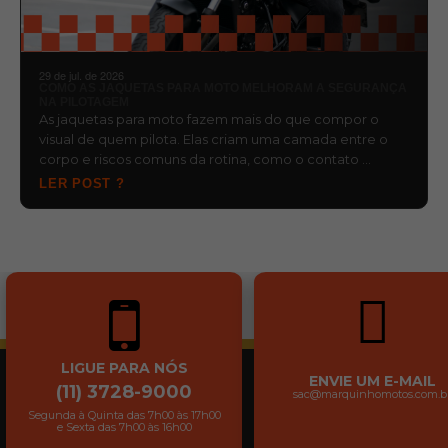
29 de jul. de 2026
COMO AS JAQUETAS PARA MOTO MELHORAM A SEGURANÇA
NA PILOTAGEM
As jaquetas para moto fazem mais do que compor o
visual de quem pilota. Elas criam uma camada entre o
corpo e riscos comuns da rotina, como o contato …
LER POST ?
LIGUE PARA NÓS
ENVIE UM E-MAIL
(11) 3728-9000
sac@marquinhomotos.com.b
Segunda à Quinta das 7h00 às 17h00
e Sexta das 7h00 às 16h00