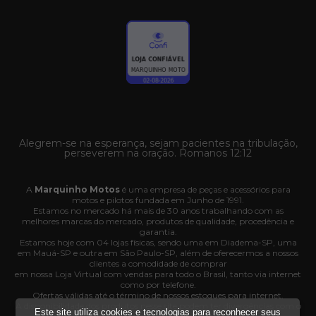
Alegrem-se na esperança, sejam pacientes na tribulação,
perseverem na oração. Romanos 12:12
A
Marquinho Motos
é uma empresa de peças e acessórios para
motos e pilotos fundada em Junho de 1991.
Estamos no mercado há mais de 30 anos trabalhando com as
melhores marcas do mercado, produtos de qualidade, procedência e
garantia.
Estamos hoje com 04 lojas físicas, sendo uma em Diadema-SP, uma
em Mauá-SP e outra em São Paulo-SP, além de oferecermos a nossos
clientes a comodidade de comprar
em nossa Loja Virtual com vendas para todo o Brasil, tanto via internet
como por telefone.
Ofertas válidas até o término de nossos estoques para internet.
A disponibilidade dos produtos nesse site podem ter divergências com o
Este site utiliza cookies e tecnologias para reconhecer seus