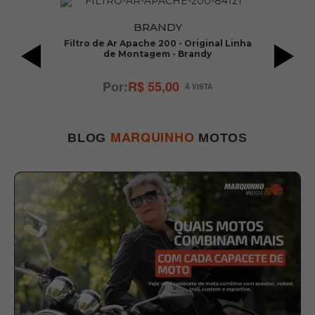
BRANDY
Filtro de Ar Apache 200 - Original Linha
F
de Montagem - Brandy
R$ 55,00
MARQUINHO
BLOG
MOTOS