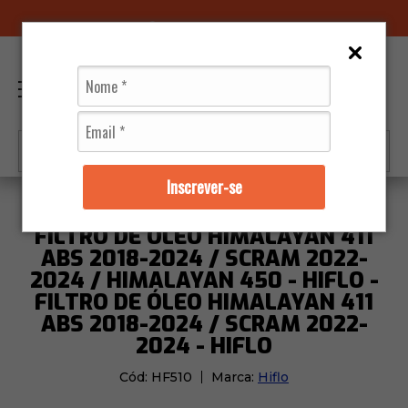
96070-0320
(11)
0
Inscrever-se
Moto Peças
Filtros
Filtro de Óleo Himalayan 411 A
FILTRO DE ÓLEO HIMALAYAN 411
ABS 2018-2024 / SCRAM 2022-
2024 / HIMALAYAN 450 - HIFLO -
FILTRO DE ÓLEO HIMALAYAN 411
ABS 2018-2024 / SCRAM 2022-
2024 - HIFLO
Cód:
HF510
Marca:
Hiflo