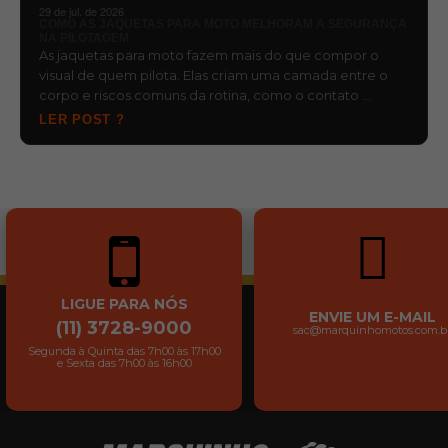
29 de jul. de 2026
COMO AS JAQUETAS PARA MOTO MELHORAM A SEGURANÇA
NA PILOTAGEM
As jaquetas para moto fazem mais do que compor o
visual de quem pilota. Elas criam uma camada entre o
corpo e riscos comuns da rotina, como o contato …
LER POST ?
LIGUE PARA NÓS
ENVIE UM E-MAIL
(11) 3728-9000
sac@marquinhomotos.com.b
Segunda à Quinta das 7h00 às 17h00
e Sexta das 7h00 às 16h00