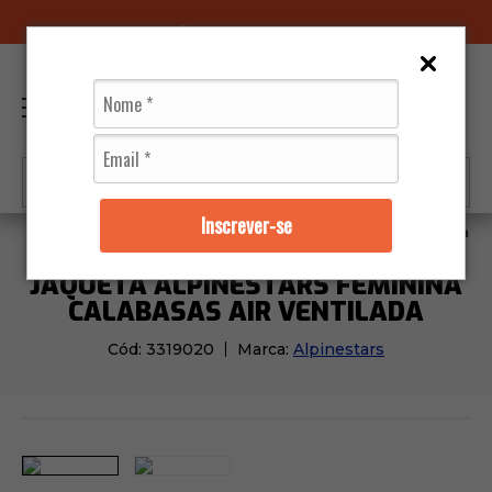
96070-0320
(11)
0
Inscrever-se
Jaquetas
Feminino
Jaqueta Alpinestars Feminina C
JAQUETA ALPINESTARS FEMININA
CALABASAS AIR VENTILADA
Cód:
3319020
Marca:
Alpinestars