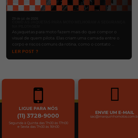
29 de jul. de 2026
COMO AS JAQUETAS PARA MOTO MELHORAM A SEGURANÇA
NA PILOTAGEM
As jaquetas para moto fazem mais do que compor o
visual de quem pilota. Elas criam uma camada entre o
corpo e riscos comuns da rotina, como o contato …
LER POST ?
LIGUE PARA NÓS
ENVIE UM E-MAIL
(11) 3728-9000
sac@marquinhomotos.com.b
Segunda à Quinta das 7h00 às 17h00
e Sexta das 7h00 às 16h00