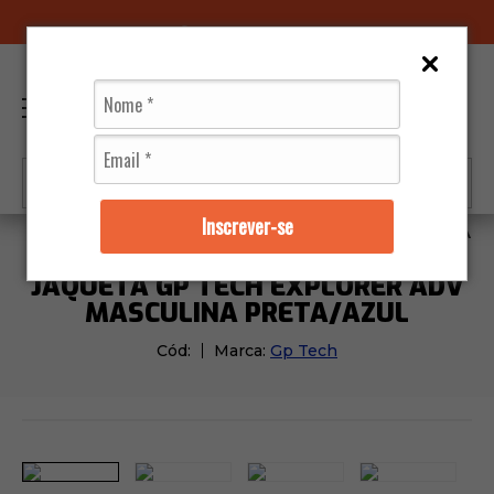
96070-0320
(11)
0
Inscrever-se
Jaquetas
Masculino
Jaqueta Gp Tech Explorer Adv 
JAQUETA GP TECH EXPLORER ADV
MASCULINA PRETA/AZUL
Cód:
Marca:
Gp Tech