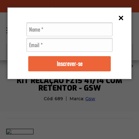
96070-0320
(11)
0
Inscrever-se
Moto Peças
Kit Relação
Kit Relação Fz15 41/14 com
KIT RELAÇÃO FZ15 41/14 COM
RETENTOR - GSW
Cód:
689
Marca:
Gsw