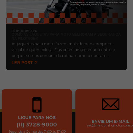
29 de jul. de 2026
COMO AS JAQUETAS PARA MOTO MELHORAM A SEGURANÇA
NA PILOTAGEM
As jaquetas para moto fazem mais do que compor o
visual de quem pilota. Elas criam uma camada entre o
corpo e riscos comuns da rotina, como o contato …
LER POST ?
LIGUE PARA NÓS
ENVIE UM E-MAIL
(11) 3728-9000
sac@marquinhomotos.com.b
Segunda à Quinta das 7h00 às 17h00