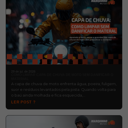
29 de jul. de 2026
COMO LIMPAR CAPA DE CHUVA DE MOTO SEM DANIFICAR O
MATERIAL
A capa de chuva de moto enfrenta água, poeira, fuligem,
suor e resíduos levantados pela pista. Quando volta para
o baú ainda molhada e fica esquecida,…
LER POST ?