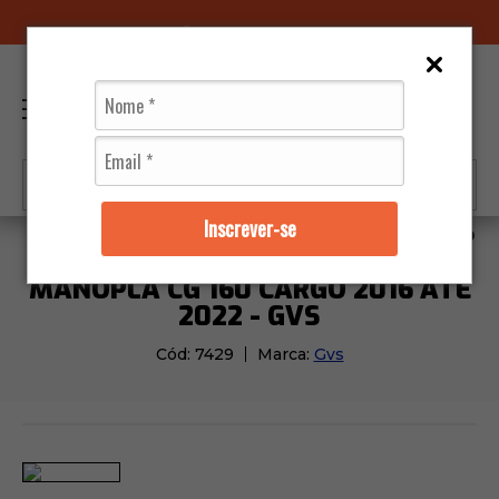
96070-0320
(11)
0
Inscrever-se
Moto Peças
Manoplas
Manopla CG 160 Cargo 2016 
MANOPLA CG 160 CARGO 2016 ATÉ
2022 - GVS
Cód:
7429
Marca:
Gvs