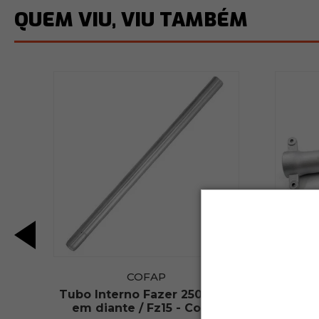
QUEM VIU, VIU TAMBÉM
COFAP
009
Tubo Interno Fazer 250 2018
Tubo 
em diante / Fz15 - Cofap
até 20