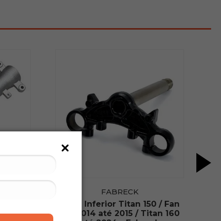
FABRECK
0 2009
Mesa Inferior Titan 150 / Fan
eito) -
150 2014 até 2015 / Titan 160