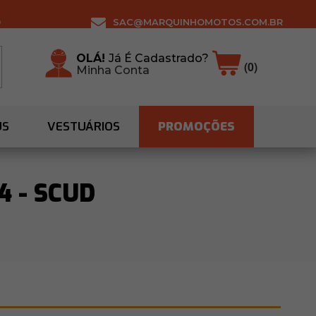
0
SAC@MARQUINHOMOTOS.COM.BR
OLÁ!
Já É Cadastrado?
(0)
Minha Conta
US
VESTUÁRIOS
PROMOÇÕES
4 - SCUD