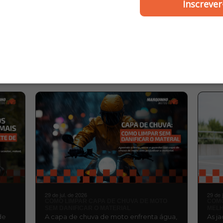
té 2024 Esd Disco
Smart Fox
Inscrever
querdo) - Smart Fox
R$ 138,00
R$ 132,00
ou
2x de R$ 69,00
ou
2x de R$ 66,00
MARQUINHO
BLOG
MOTOS
29 de jul. de 2026
29 de 
COMO LIMPAR CAPA DE CHUVA DE MOTO
COMO
SEM DANIFICAR O MATERIAL
MELH
de
A capa de chuva de moto enfrenta água,
As j