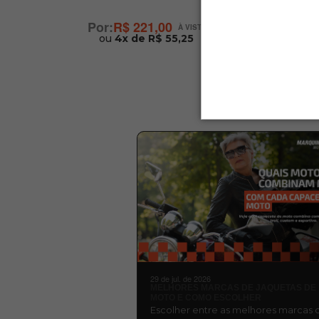
a
(Es
R$ 221,00
ou
4x de R$ 55,25
29 de jul. de 2026
MELHORES MARCAS DE JAQUETAS DE
MOTO E COMO ESCOLHER
Escolher entre as melhores marcas 