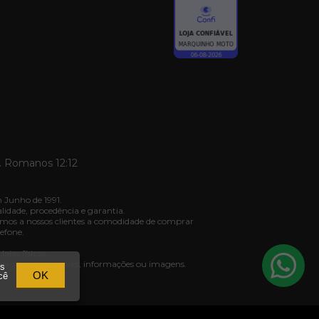
. Romanos 12:12
 Junho de 1991.
dade, procedência e garantia.
mos a nossos clientes a comodidade de comprar
efone.
jas físicas.
ivergência de valores, informações ou imagens.
os
03.
OK
cê