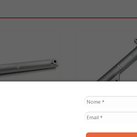
SMART FOX
SMART FOX
Externo Titan 150 2014
Tubo Externo Titan 15
15 / Titan 160 / Fan 160
até 2013 Esd Disco (Dir