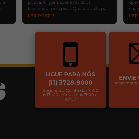
urar
poeira, fuligem, suor e resíduos
que 
A
levantados pela pista. Quando volta para
cria
, d…
o baú ainda molhada e fica esquecida,…
risc
LER POST ?
LER
…
LIGUE PARA NÓS
ENVIE
(11) 3728-9000
sac@marqui
Segunda à Quinta das 7h00
às 17h00 e Sexta das 7h00 às
16h00