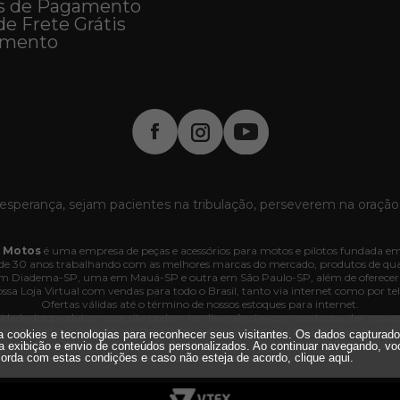
s de Pagamento
de Frete Grátis
imento
esperança, sejam pacientes na tribulação, perseverem na oração
 Motos
é uma empresa de peças e acessórios para motos e pilotos fundada em
e 30 anos trabalhando com as melhores marcas do mercado, produtos de quali
 em Diadema-SP, uma em Mauá-SP e outra em São Paulo-SP, além de oferecer
ssa Loja Virtual com vendas para todo o Brasil, tanto via internet como por tel
Ofertas válidas até o término de nossos estoques para internet.
lidade dos produtos nesse site podem ter divergências com o estoque das nossas lo
dos e os pedidos poderão ser cancelados automaticamente pela loja caso haja d
iza cookies e tecnologias para reconhecer seus visitantes. Os dados capturad
. Interlagos, 3064 - 04660-005 - Jd. Marajoara - SP - CNPJ 35.636.876/0001-
a exibição e envio de conteúdos personalizados. Ao continuar navegando, vo
Todos os direitos reservados.
orda com estas condições e caso não esteja de acordo,
clique aqui
.