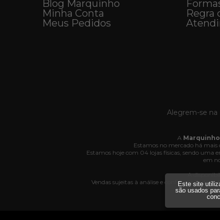
Blog Marquinho
Forma
Minha Conta
Regra 
Meus Pedidos
Atend
Alegrem-se na 
A
Marquinho
Estamos no mercado há mais d
Estamos hoje com 04 lojas físicas, sendo uma
em no
A disponibi
Vendas sujeitas à análise e confirmação de da
Este site util
Av
são usados par
conc