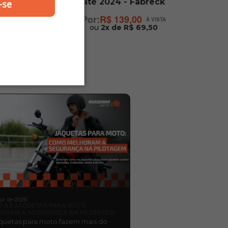
até 2024 - Fabreck
-se
R$ 139,00
ou
2x de R$ 69,50
jul. de 2026
 AS JAQUETAS PARA MOTO
ORAM A SEGURANÇA NA PILOTAGEM
aquetas para moto fazem mais do