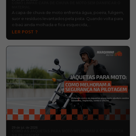
COMO LIMPAR CAPA DE CHUVA DE MOTO SEM DANIFICAR O
MATERIAL
A capa de chuva de moto enfrenta água, poeira, fuligem,
suor e resíduos levantados pela pista. Quando volta para
o baú ainda molhada e fica esquecida,…
LER POST ?
29 de jul. de 2026
COMO AS JAQUETAS PARA MOTO MELHORAM A SEGURANÇA
NA PILOTAGEM