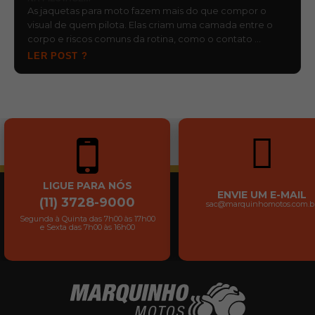
As jaquetas para moto fazem mais do que compor o
visual de quem pilota. Elas criam uma camada entre o
corpo e riscos comuns da rotina, como o contato …
LER POST ?
LIGUE PARA NÓS
ENVIE UM E-MAIL
(11) 3728-9000
sac@marquinhomotos.com.b
Segunda à Quinta das 7h00 às 17h00
e Sexta das 7h00 às 16h00