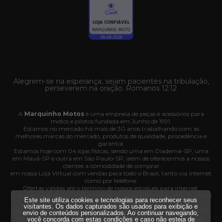
Alegrem-se na esperança, sejam pacientes na tribulação,
perseverem na oração. Romanos 12:12
A
Marquinho Motos
é uma empresa de peças e acessórios para
motos e pilotos fundada em Junho de 1991.
Estamos no mercado há mais de 30 anos trabalhando com as
melhores marcas do mercado, produtos de qualidade, procedência e
garantia.
Estamos hoje com 04 lojas físicas, sendo uma em Diadema-SP, uma
em Mauá-SP e outra em São Paulo-SP, além de oferecermos a nossos
clientes a comodidade de comprar
em nossa Loja Virtual com vendas para todo o Brasil, tanto via internet
como por telefone.
Ofertas válidas até o término de nossos estoques para internet.
A disponibilidade dos produtos nesse site podem ter divergências com o
Este site utiliza cookies e tecnologias para reconhecer seus
estoque das nossas lojas físicas.
visitantes. Os dados capturados são usados para exibição e
Vendas sujeitas à análise e confirmação de dados e os pedidos poderão
envio de conteúdos personalizados. Ao continuar navegando,
ser cancelados automaticamente pela loja caso haja divergência de
você concorda com estas condições e caso não esteja de