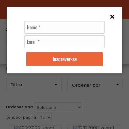
SAC@MARQUINHOMOTOS.COM.BR
0
Inscrever-se
Moto Peças
Filtros
Fram
Filtro
Ordenar por
Ordenar por:
Itens por página: