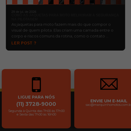
29 de jul. de 2026
COMO AS JAQUETAS PARA MOTO MELHORAM A SEGURANÇA
NA PILOTAGEM
As jaquetas para moto fazem mais do que compor o
visual de quem pilota. Elas criam uma camada entre o
corpo e riscos comuns da rotina, como o contato …
LER POST ?
LIGUE PARA NÓS
ENVIE UM E-MAIL
(11) 3728-9000
sac@marquinhomotos.com.b
Segunda à Quinta das 7h00 às 17h00
e Sexta das 7h00 às 16h00