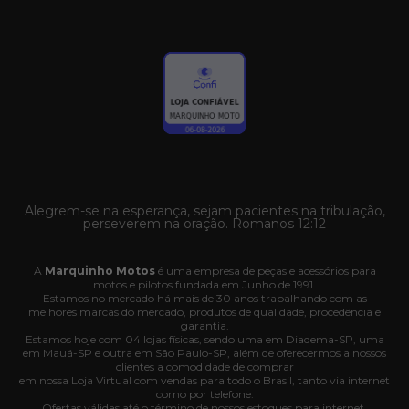
Alegrem-se na esperança, sejam pacientes na tribulação,
perseverem na oração. Romanos 12:12
A
Marquinho Motos
é uma empresa de peças e acessórios para
motos e pilotos fundada em Junho de 1991.
Estamos no mercado há mais de 30 anos trabalhando com as
melhores marcas do mercado, produtos de qualidade, procedência e
garantia.
Estamos hoje com 04 lojas físicas, sendo uma em Diadema-SP, uma
em Mauá-SP e outra em São Paulo-SP, além de oferecermos a nossos
clientes a comodidade de comprar
em nossa Loja Virtual com vendas para todo o Brasil, tanto via internet
como por telefone.
Ofertas válidas até o término de nossos estoques para internet.