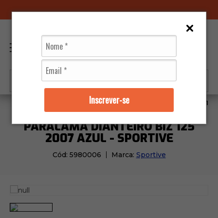
LOJAS FÍSICAS
0
Inscrever-se
Moto Peças
Carenagens
Paralama Dianteiro Biz 125
PARALAMA DIANTEIRO BIZ 125
2007 AZUL - SPORTIVE
Cód:
5980006
Marca:
Sportive