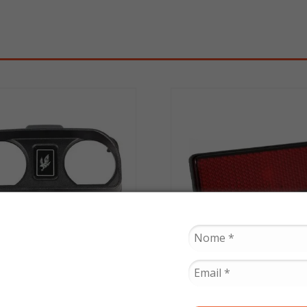
PLASMOTO
GVS
ça do Painel Superior
Refletor Paralama Bi