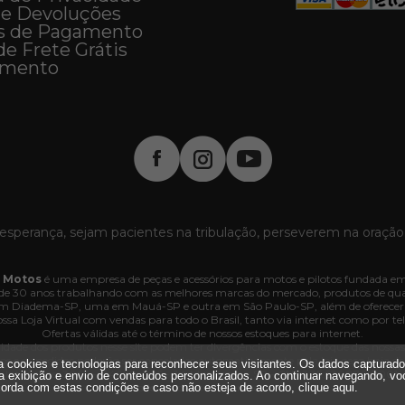
 e Devoluções
s de Pagamento
de Frete Grátis
imento
esperança, sejam pacientes na tribulação, perseverem na oração
 Motos
é uma empresa de peças e acessórios para motos e pilotos fundada em
e 30 anos trabalhando com as melhores marcas do mercado, produtos de quali
 em Diadema-SP, uma em Mauá-SP e outra em São Paulo-SP, além de oferecer
ssa Loja Virtual com vendas para todo o Brasil, tanto via internet como por tel
Ofertas válidas até o término de nossos estoques para internet.
lidade dos produtos nesse site podem ter divergências com o estoque das nossas lo
dos e os pedidos poderão ser cancelados automaticamente pela loja caso haja d
iza cookies e tecnologias para reconhecer seus visitantes. Os dados capturad
. Interlagos, 3064 - 04660-005 - Jd. Marajoara - SP - CNPJ 35.636.876/0001-
a exibição e envio de conteúdos personalizados. Ao continuar navegando, vo
Todos os direitos reservados.
orda com estas condições e caso não esteja de acordo,
clique aqui
.