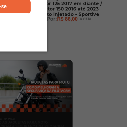
 Biz 125
Factor 125 2017 em diante /
-se
vs
Factor 150 2016 até 2023
Preto Injetado - Sportive
R$ 86,00
jul. de 2026
 AS JAQUETAS PARA MOTO
ORAM A SEGURANÇA NA PILOTAGEM