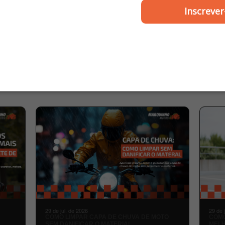
 / Today / Titan 125 até
2012 até 2015 / Biz 110 /
Inscrever
1999 - Plasmoto
2012 até 2017 - G
R$ 26,00
R$ 6,00
MARQUINHO
BLOG
MOTOS
29 de jul. de 2026
29 de 
COMO LIMPAR CAPA DE CHUVA DE MOTO
COMO
SEM DANIFICAR O MATERIAL
MELH