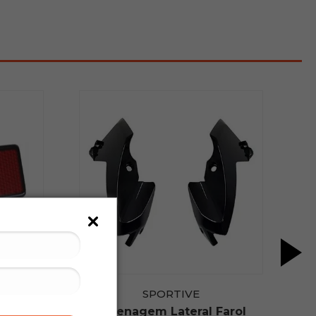
SPORTIVE
z 100
Carenagem Lateral Farol