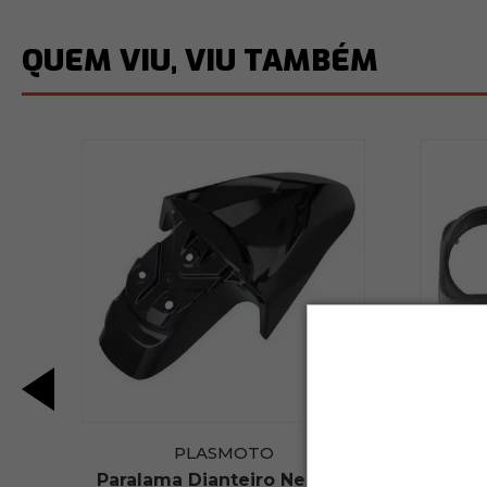
QUEM VIU, VIU TAMBÉM
PLASMOTO
50
Paralama Dianteiro Neo 125
Carca