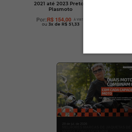
2021 até 2023 Preto -
Cg 125
Plasmoto
R$ 154,00
ou
3x de R$ 51,33
29 de jul. de 2026
MELHORES MARCAS DE JAQUETAS DE
MOTO E COMO ESCOLHER