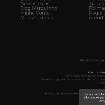
Nossas Lojas
Trocas
Blog Marquinho
Forma
Minha Conta
Regra 
Meus Pedidos
Atend
Alegrem-se na 
A
Marquinho
Estamos no mercado há mais d
Estamos hoje com 04 lojas físicas, sendo uma
em no
A disponibi
Vendas sujeitas à análise e confirmação de da
Este site util
Av
são usados par
conc