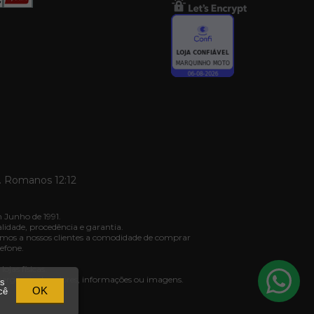
. Romanos 12:12
 Junho de 1991.
dade, procedência e garantia.
mos a nossos clientes a comodidade de comprar
efone.
jas físicas.
ivergência de valores, informações ou imagens.
os
03.
OK
cê