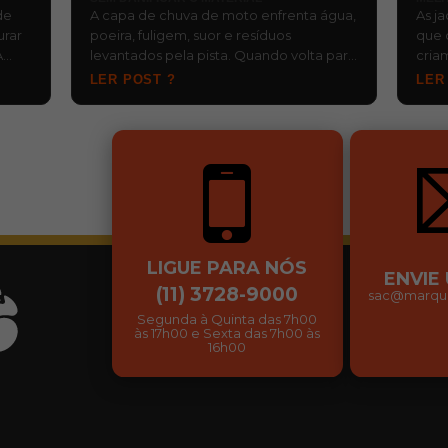
de
A capa de chuva de moto enfrenta água,
As j
urar
poeira, fuligem, suor e resíduos
que 
A
levantados pela pista. Quando volta para
cria
, d…
o baú ainda molhada e fica esquecida,…
risc
LER POST ?
LER
…
LIGUE PARA NÓS
ENVIE
(11) 3728-9000
sac@marqui
Segunda à Quinta das 7h00
às 17h00 e Sexta das 7h00 às
16h00