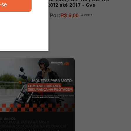
-se
o
2012 até 2017 - Gvs
R$ 6,00
jul. de 2026
 AS JAQUETAS PARA MOTO
ORAM A SEGURANÇA NA PILOTAGEM