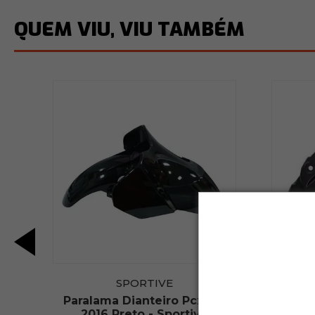
QUEM VIU, VIU TAMBÉM
SPORTIVE
0-
Paralama Dianteiro Pcx 150
Paral
110
2016 Preto - Sportive
20