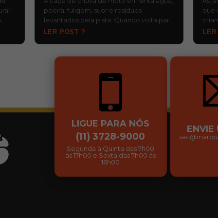
de
A capa de chuva de moto enfrenta água,
As j
urar
poeira, fuligem, suor e resíduos
que 
A
levantados pela pista. Quando volta para
cria
, d…
o baú ainda molhada e fica esquecida,…
risc
LER POST ?
LER
…
LIGUE PARA NÓS
ENVIE
(11) 3728-9000
sac@marqui
Segunda à Quinta das 7h00
às 17h00 e Sexta das 7h00 às
16h00