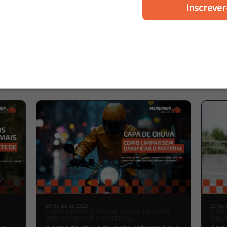
Inscrever
Plasmoto
1999 - Plasmot
R$ 154,00
R$ 26,00
ou
3x de R$ 51,33
MARQUINHO
BLOG
MOTOS
29 de jul. de 2026
29 de 
COMO LIMPAR CAPA DE CHUVA DE MOTO
COMO
SEM DANIFICAR O MATERIAL
MELH