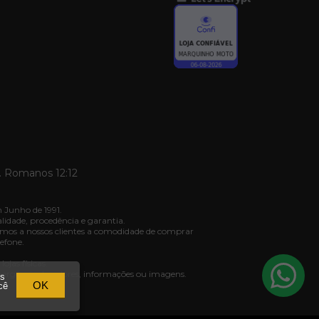
. Romanos 12:12
 Junho de 1991.
dade, procedência e garantia.
mos a nossos clientes a comodidade de comprar
efone.
jas físicas.
ivergência de valores, informações ou imagens.
os
03.
OK
cê