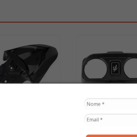
PLASMOTO
PLASMOTO
ama Dianteiro Neo 125
Carcaça do Painel Su
21 até 2023 Preto -
Cg 125 / Today / Titan 