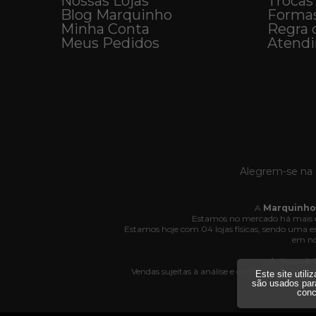
Nossas Lojas
Trocas
Blog Marquinho
Forma
Minha Conta
Regra 
Meus Pedidos
Atend
Alegrem-se na 
A
Marquinho
Estamos no mercado há mais d
Estamos hoje com 04 lojas físicas, sendo uma
em no
A disponibi
Vendas sujeitas à análise e confirmação de da
Este site util
Av
são usados par
conc