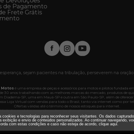
 e Devoluções
s de Pagamento
de Frete Grátis
imento
esperança, sejam pacientes na tribulação, perseverem na oração
 Motos
é uma empresa de peças e acessórios para motos e pilotos fundada em
e 30 anos trabalhando com as melhores marcas do mercado, produtos de quali
 em Diadema-SP, uma em Mauá-SP e outra em São Paulo-SP, além de oferecer
ssa Loja Virtual com vendas para todo o Brasil, tanto via internet como por tel
Ofertas válidas até o término de nossos estoques para internet.
lidade dos produtos nesse site podem ter divergências com o estoque das nossas lo
dos e os pedidos poderão ser cancelados automaticamente pela loja caso haja d
iza cookies e tecnologias para reconhecer seus visitantes. Os dados capturad
. Interlagos, 3064 - 04660-005 - Jd. Marajoara - SP - CNPJ 35.636.876/0001-
a exibição e envio de conteúdos personalizados. Ao continuar navegando, vo
Todos os direitos reservados.
orda com estas condições e caso não esteja de acordo,
clique aqui
.