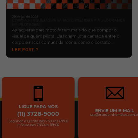
29 de jul. de 2026
COMO AS JAQUETAS PARA MOTO MELHORAM A SEGURANÇA
NA PILOTAGEM
As jaquetas para moto fazem mais do que compor o
visual de quem pilota. Elas criam uma camada entre o
corpo e riscos comuns da rotina, como o contato …
LER POST ?
LIGUE PARA NÓS
ENVIE UM E-MAIL
(11) 3728-9000
sac@marquinhomotos.com.b
Segunda à Quinta das 7h00 às 17h00
e Sexta das 7h00 às 16h00