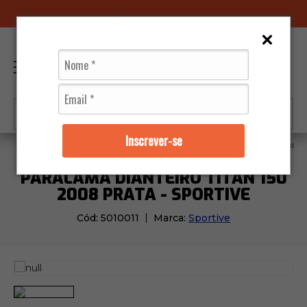
96070-0320
(11)
0
Inscrever-se
Moto Peças
Carenagens
Paralama Dianteiro Titan 1
PARALAMA DIANTEIRO TITAN 150
2008 PRATA - SPORTIVE
Cód:
5010011
Marca:
Sportive