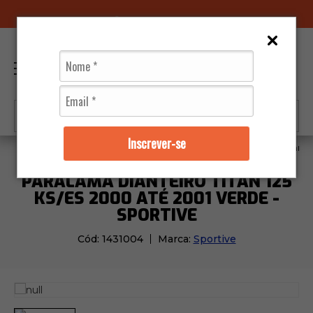
96070-0320
(11)
0
Inscrever-se
Moto Peças
Carenagens
Paralama Dianteiro Titan 1
PARALAMA DIANTEIRO TITAN 125
KS/ES 2000 ATÉ 2001 VERDE -
SPORTIVE
Cód:
1431004
Marca:
Sportive