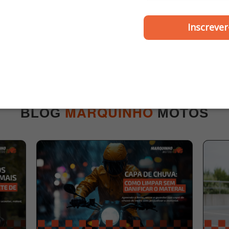
SMART FOX
DIAFRAG
Inscrever
a de Freio Elite / Lead /
Pastilha de Freio Biz 1
0 (Dianteiro) / Burgman
em diante / Elite 20
0 1998-2000 (Traseiro)
diante (Dianteiro) Org
ica FA323 - Smart Fox
Diafrag
R$ 27,00
R$ 29,00
MARQUINHO
BLOG
MOTOS