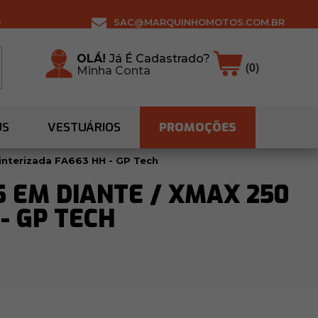
0
SAC@MARQUINHOMOTOS.COM.BR
OLÁ!
Já É Cadastrado?
(0)
Minha Conta
US
VESTUÁRIOS
PROMOÇÕES
Sinterizada FA663 HH - GP Tech
15 EM DIANTE / XMAX 250
- GP TECH