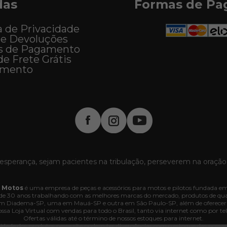
das
Formas de P
a de Privacidade
 e Devoluções
s de Pagamento
de Frete Grátis
imento
esperança, sejam pacientes na tribulação, perseverem na oração
 Motos
é uma empresa de peças e acessórios para motos e pilotos fundada em
e 30 anos trabalhando com as melhores marcas do mercado, produtos de quali
 em Diadema-SP, uma em Mauá-SP e outra em São Paulo-SP, além de oferecer
ssa Loja Virtual com vendas para todo o Brasil, tanto via internet como por tel
Ofertas válidas até o término de nossos estoques para internet.
lidade dos produtos nesse site podem ter divergências com o estoque das nossas lo