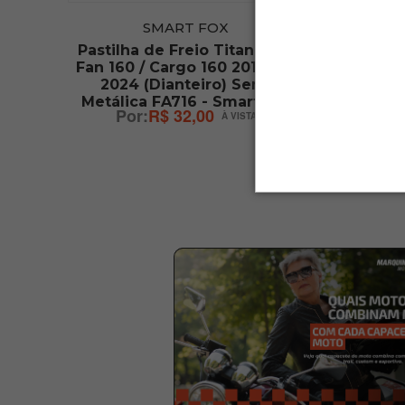
SMART FOX
016
Pastilha de Freio Titan 160 /
Pastilh
Xre
Fan 160 / Cargo 160 2018 até
Xlx 35
m
2024 (Dianteiro) Semi
400-65
)
Metálica FA716 - Smart Fox
Orgân
R$ 32,00
rag