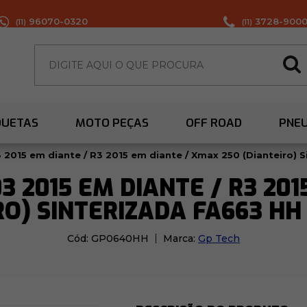
96070-0320
3728-900
(11)
(11)
QUETAS
MOTO PEÇAS
OFF ROAD
PNE
3 2015 em diante / R3 2015 em diante / Xmax 250 (Dianteiro) 
3 2015 EM DIANTE / R3 20
RO) SINTERIZADA FA663 HH 
Cód:
GP0640HH
Marca:
Gp Tech