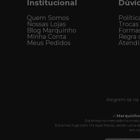
Institucional
Dúvi
Quem Somos
Polític
Nossas Lojas
Trocas
Blog Marquinho
Forma
Minha Conta
Regra 
Meus Pedidos
Atend
Alegrem-se na 
A
Marquinho
Estamos no mercado há mais d
Estamos hoje com 04 lojas físicas, sendo uma
em no
A disponibi