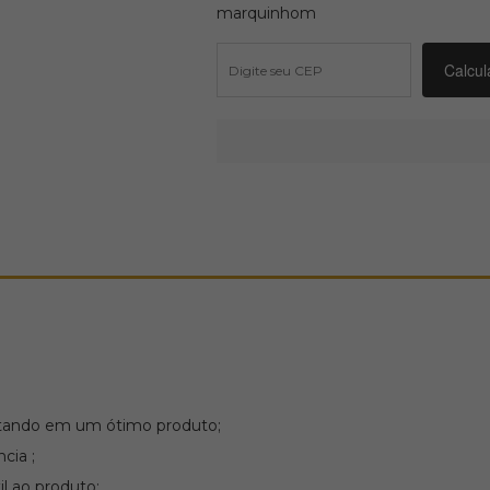
marquinhom
ltando em um ótimo produto;
cia ;
il ao produto;