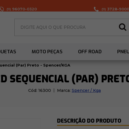
96070-0320
3728-900
(11)
(11)
QUETAS
MOTO PEÇAS
OFF ROAD
PNE
uencial (Par) Preto - Spencer/KGA
ED SEQUENCIAL (PAR) PRET
Cód:
16300
Marca:
Spencer / Kga
DESCRIÇÃO DO PRODUTO