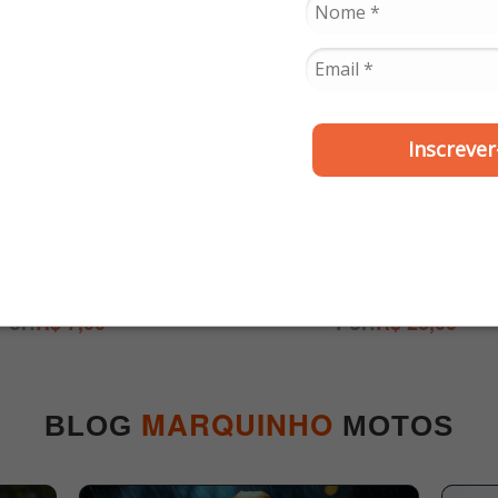
Inscrever
CAWU
VALPLAS
a do Pisca Titan 2000
Lente Lanterna Fazer
 150 Cristal - Cawu
Factor 150 / Factor 12
em diante Cristal - V
R$ 7,00
R$ 28,00
MARQUINHO
BLOG
MOTOS