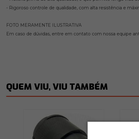
- Rigoroso controle de qualidade, com alta resistência e máxi
FOTO MERAMENTE ILUSTRATIVA
Em caso de dúvidas, entre em contato com nossa equipe ante
QUEM VIU, VIU TAMBÉM