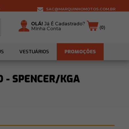
0
SAC@MARQUINHOMOTOS.COM.BR
OLÁ!
Já É Cadastrado?
(0)
Minha Conta
US
VESTUÁRIOS
PROMOÇÕES
O - SPENCER/KGA