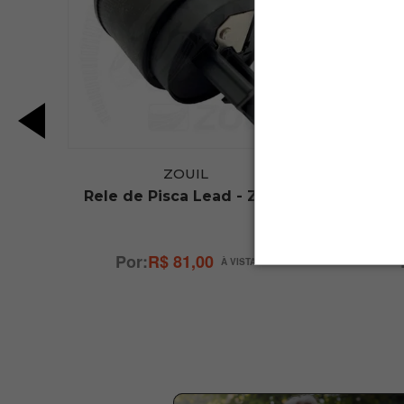
ZOUIL
014
Rele de Pisca Lead - Zouil
Lâmpad
 /
/
GVS
R$ 81,00