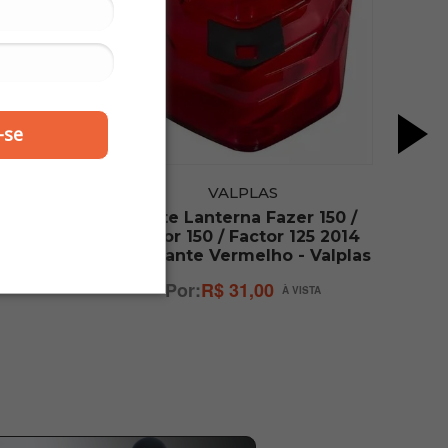
-se
VALPLAS
 150 /
Lente Lanterna Fazer 150 /
5 2014
Factor 150 / Factor 125 2014
alplas
em diante Vermelho - Valplas
R$ 31,00