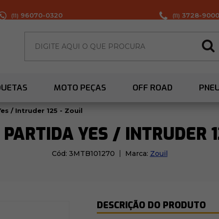
96070-0320
3728-900
(11)
(11)
QUETAS
MOTO PEÇAS
OFF ROAD
PNE
es / Intruder 125 - Zouil
PARTIDA YES / INTRUDER 1
Cód:
3MTB101270
Marca:
Zouil
DESCRIÇÃO DO PRODUTO