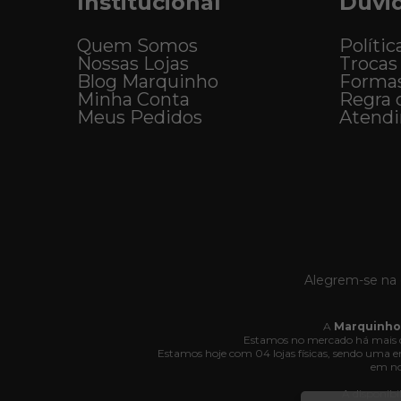
Institucional
Dúvi
Quem Somos
Polític
Nossas Lojas
Trocas
Blog Marquinho
Forma
Minha Conta
Regra 
Meus Pedidos
Atend
Alegrem-se na 
A
Marquinho
Estamos no mercado há mais d
Estamos hoje com 04 lojas físicas, sendo uma
em no
A disponibi