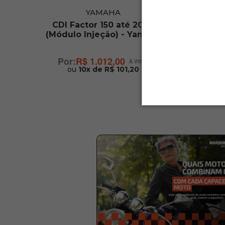
YAMAHA
rt
CDI Factor 150 até 2024
Estato
(Módulo Injeção) - Yamaha
R$ 1.012,00
ou
10x de R$ 101,20