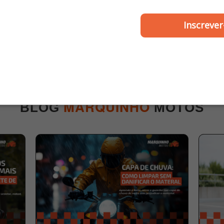
ZOUIL
ZOUIL
Inscrever
r Nmax até 2020 - Zouil
Punho de Partida Cb 4
até 1985 / Cb 450 19
1987 - Zouil
R$ 180,00
R$ 114,00
ou
3x de R$ 60,00
ou
2x de R$ 57,00
MARQUINHO
BLOG
MOTOS