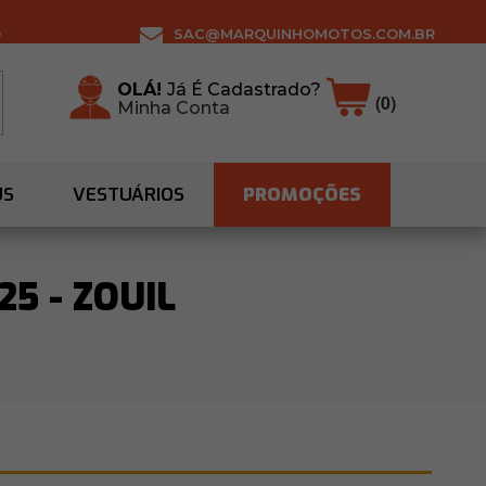
0
SAC@MARQUINHOMOTOS.COM.BR
OLÁ!
Já É Cadastrado?
(0)
Minha Conta
US
VESTUÁRIOS
PROMOÇÕES
25 - ZOUIL