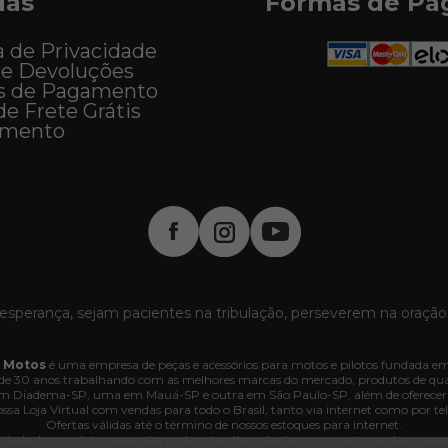
das
Formas de P
a de Privacidade
 e Devoluções
s de Pagamento
de Frete Grátis
imento
esperança, sejam pacientes na tribulação, perseverem na oração
 Motos
é uma empresa de peças e acessórios para motos e pilotos fundada em
e 30 anos trabalhando com as melhores marcas do mercado, produtos de quali
 em Diadema-SP, uma em Mauá-SP e outra em São Paulo-SP, além de oferecer
ssa Loja Virtual com vendas para todo o Brasil, tanto via internet como por tel
Ofertas válidas até o término de nossos estoques para internet.
lidade dos produtos nesse site podem ter divergências com o estoque das nossas lo