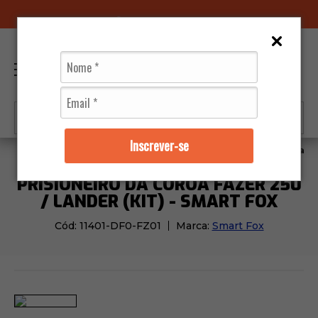
96070-0320
(11)
0
Inscrever-se
Moto Peças
Transmissão
Prisioneiro da Coroa Fazer
PRISIONEIRO DA COROA FAZER 250
/ LANDER (KIT) - SMART FOX
Cód:
11401-DF0-FZ01
Marca:
Smart Fox