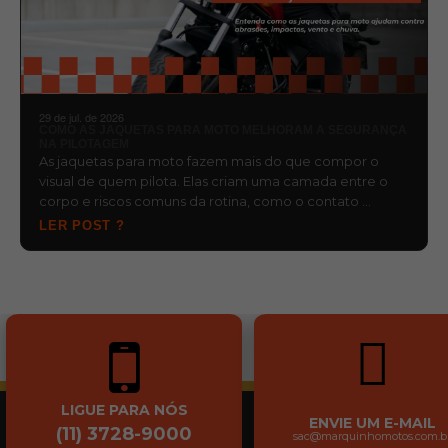
29 de jul. de 2026
COMO AS JAQUETAS PARA MOTO MELHORAM A SEGURANÇA
NA PILOTAGEM
As jaquetas para moto fazem mais do que compor o
visual de quem pilota. Elas criam uma camada entre o
corpo e riscos comuns da rotina, como o contato …
LER POST ?
LIGUE PARA NÓS
ENVIE UM E-MAIL
(11) 3728-9000
sac@marquinhomotos.com.b