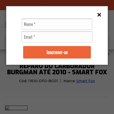
96070-0320
(11)
0
Inscrever-se
Moto Peças
Carburador
Reparo do Carburador Burg
REPARO DO CARBURADOR
BURGMAN ATÉ 2010 - SMART FOX
Cód:
11610-DF0-BG01
Marca:
Smart Fox